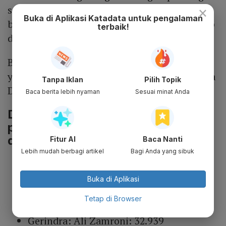
×
satu dan diikuti secara berurutan oleh
Buka di Aplikasi Katadata untuk pengalaman
bilangan ganjil sampai jumlah kursi di setiap
terbaik!
dapil habis dibagi.
Berikut daftar caleg DPR dari wilayah Banten
yang memiliki peluang lolos menjadi anggota
Tanpa Iklan
Pilih Topik
DPR di Senayan
Baca berita lebih nyaman
Sesuai minat Anda
Daftar caleg dari dapil Banten I
peraih suara terbanyak menurut
data terbaru
Fitur AI
Baca Nanti
Lebih mudah berbagi artikel
Bagi Anda yang sibuk
PKB: Ahmad Fauzi PKB: 52.106
PKB: Risya Azzahr Rahiman
Buka di Aplikasi
Natakusumah: 44.842
Tetap di Browser
PKB: Abdul Rochman 35.027
Gerindra: Ali Zamroni: 32.939