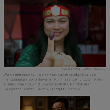
ANTARA FOTO/MUHAMMAD IQBAL/NYM.
Warga menunjukkan jarinya yang sudah dicelup tinta usai
menggunakan hak pilihnya di TPS 74 saat pemungutan suara
susulan Pemilu 2024 di Pondok Maharta, Pondok Aren,
Tangerang Selatan, Banten, Minggu (18/2/2024).