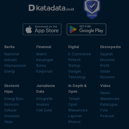
Berita
Finansial
Digital
Ekonopedia
Nasional
Makro
E-Commerce
Sejarah
Industri
Keuangan
Fintech
Ekonomi
Internasional
Bursa
Startup
Profil
Energi
Korporasi
Gadget
Istilah
Teknologi
Ekonomi
Ekonomi
Jurnalisme
In-Depth &
Video
Hijau
Data
Opini
News
Energi Baru
Infografik
Telaah
Wawancara
Ekonomi
Analisis
Opini
Katalogue
Sirkular
Cek Data
Wawancara
Foto
Investasi
Laporan
Podcast
Hijau
Khusus