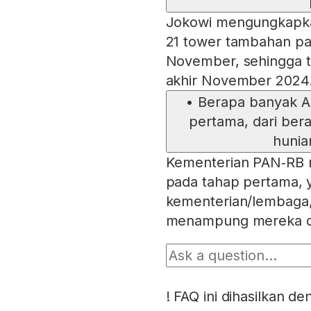
Jokowi mengungkapkan
21 tower tambahan pa
November, sehingga to
akhir November 2024
•
Berapa banyak A
pertama, dari ber
hunia
Kementerian PAN‑RB 
pada tahap pertama, y
kementerian/lembaga,
menampung mereka d
!
FAQ ini dihasilkan d