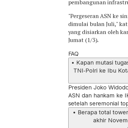
pembangunan infrastruk
"Pergeseran ASN ke sin
dimulai bulan Juli," k
yang disiarkan oleh ka
Jumat (1/3).
FAQ
•
Kapan mutasi tugas
TNI‑Polri ke Ibu Ko
Presiden Joko Widod
ASN dan hankam ke IK
setelah seremonial top
•
Berapa total towe
akhir Novem