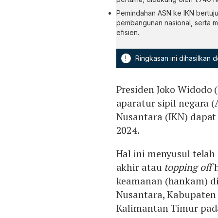
Pemindahan ASN ke IKN bertuju
pembangunan nasional, serta m
efisien.
!
Ringkasan ini dihasilkan
Presiden Joko Widodo (
aparatur sipil negara (
Nusantara (IKN) dapat 
2024.
Hal ini menyusul tela
akhir atau
topping off
h
keamanan (hankam) di
Nusantara, Kabupaten
Kalimantan Timur pada