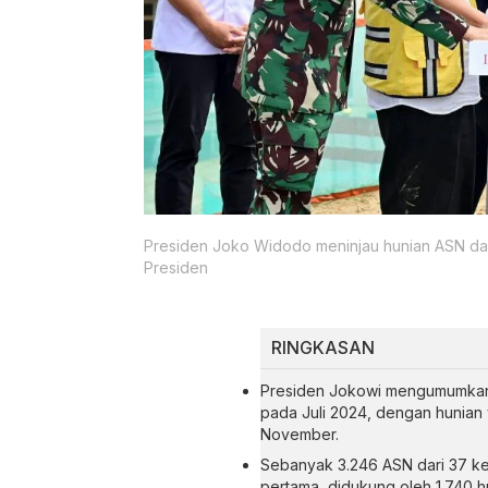
Presiden Joko Widodo meninjau hunian ASN dan TN
Presiden
RINGKASAN
Presiden Jokowi mengumumkan b
pada Juli 2024, dengan hunian 
November.
Sebanyak 3.246 ASN dari 37 k
pertama, didukung oleh 1.740 hu