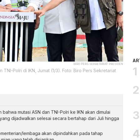
AR
BIRO PERS SEKRETARIAT PRESIDEN
I-Polri di IKN, Jumat (1/3). Foto: Biro Pers Sekretariat
ahwa mutasi ASN dan TNI-Polri ke IKN akan dimulai
yang dijadwalkan selesai secara bertahap dari Juli hingga
ementerian/lembaga akan dipindahkan pada tahap
nian yang telah disiapkan.