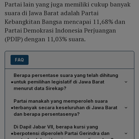
Partai lain yang juga memiliki cukup banyak
suara di Jawa Barat adalah Partai
Kebangkitan Bangsa mencapai 11,68% dan
Partai Demokrasi Indonesia Perjuangan
(PDIP) dengan 11,03% suara.
FAQ
Berapa persentase suara yang telah dihitung
•
untuk pemilihan legislatif di Jawa Barat
menurut data Sirekap?
Menurut Sirekap, perhitungan suara untuk pemilihan
Partai manakah yang memperoleh suara
legislatif di Jawa Barat telah mencapai 61,05%.
•
terbanyak secara keseluruhan di Jawa Barat
dan berapa persentasenya?
Partai Golkar memimpin dengan perolehan suara
Di Dapil Jabar VII, berapa kursi yang
sebesar 16,58% di seluruh Jawa Barat.
•
berpotensi diperoleh Partai Gerindra dan