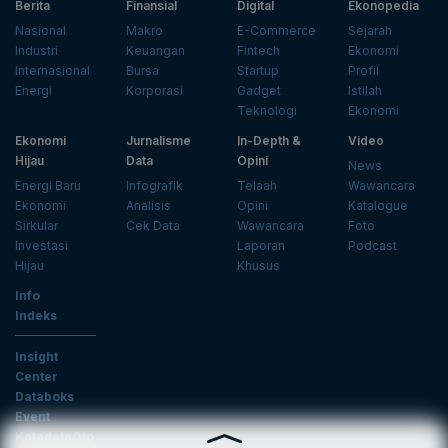
Berita
Finansial
Digital
Ekonopedia
Nasional
Makro
E-Commerce
Sejarah
Industri
Keuangan
Fintech
Ekonomi
Internasional
Bursa
Startup
Profil
Energi
Korporasi
Gadget
Istilah
Teknologi
Ekonomi
Ekonomi
Jurnalisme
In-Depth &
Video
Hijau
Data
Opini
News
Energi Baru
Infografik
Telaah
Wawancara
Ekonomi
Analisis
Opini
Katalogue
Sirkular
Cek Data
Wawancara
Foto
Investasi
Laporan
Podcast
Hijau
Khusus
Info
Indeks
Insight
Center
Databoks
Event
KatadataOto