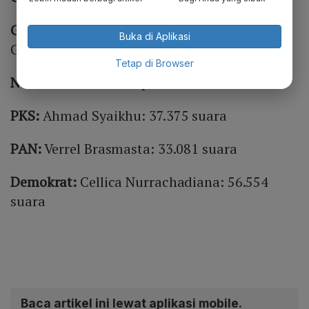
Golkar:
Dadang Muchtar 21.251 suara (jika
Buka di Aplikasi
Golkar dapat 2 kursi)
Tetap di Browser
Nasdem:
Saan Mustopa: 28.066 suara
PKS:
Ahmad Syaikhu: 37.375 suara
PAN:
Verrel Brasmasta: 33.081 suara
Demokrat:
Cellica Nurrachadiana: 56.554
suara
Baca artikel ini lewat aplikasi mobile.