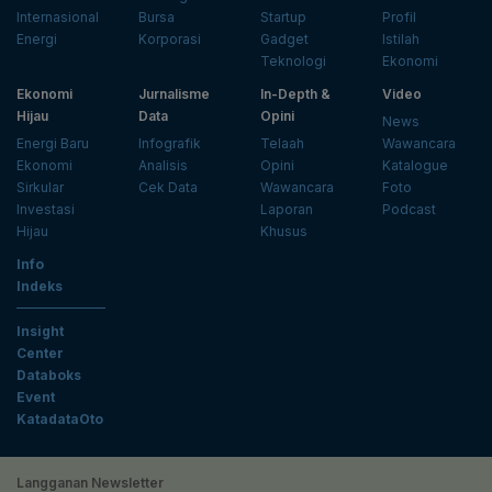
Internasional
Bursa
Startup
Profil
Energi
Korporasi
Gadget
Istilah
Teknologi
Ekonomi
Ekonomi
Jurnalisme
In-Depth &
Video
Hijau
Data
Opini
News
Energi Baru
Infografik
Telaah
Wawancara
Ekonomi
Analisis
Opini
Katalogue
Sirkular
Cek Data
Wawancara
Foto
Investasi
Laporan
Podcast
Hijau
Khusus
Info
Indeks
Insight
Center
Databoks
Event
KatadataOto
Langganan Newsletter