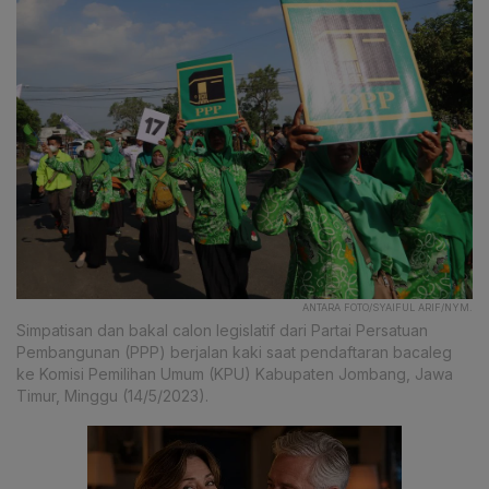
ANTARA FOTO/SYAIFUL ARIF/NYM.
Simpatisan dan bakal calon legislatif dari Partai Persatuan
Pembangunan (PPP) berjalan kaki saat pendaftaran bacaleg
ke Komisi Pemilihan Umum (KPU) Kabupaten Jombang, Jawa
Timur, Minggu (14/5/2023).