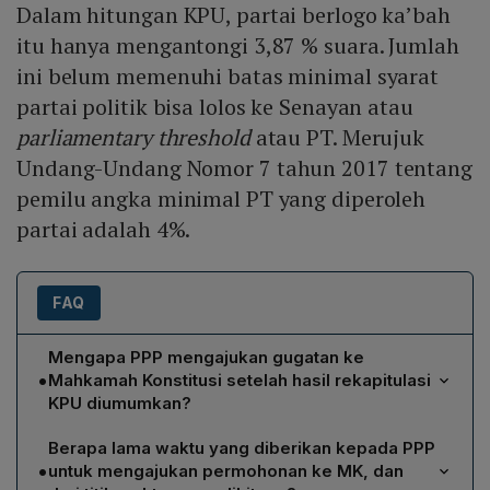
Dalam hitungan KPU, partai berlogo ka’bah
itu hanya mengantongi 3,87 % suara. Jumlah
ini belum memenuhi batas minimal syarat
partai politik bisa lolos ke Senayan atau
parliamentary threshold
atau PT. Merujuk
Undang-Undang Nomor 7 tahun 2017 tentang
pemilu angka minimal PT yang diperoleh
partai adalah 4%.
FAQ
Mengapa PPP mengajukan gugatan ke
•
Mahkamah Konstitusi setelah hasil rekapitulasi
KPU diumumkan?
PPP mengajukan gugatan karena hasil rekapitulasi KPU
Berapa lama waktu yang diberikan kepada PPP
menunjukkan partai hanya memperoleh 3,87 % suara,
•
untuk mengajukan permohonan ke MK, dan
di bawah ambang batas parliamentary threshold (PT)