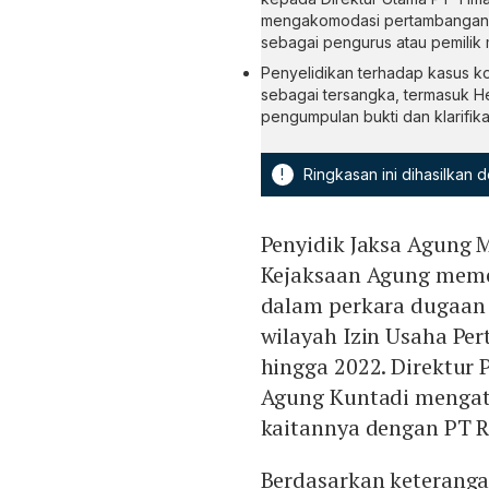
mengakomodasi pertambangan l
sebagai pengurus atau pemilik 
Penyelidikan terhadap kasus ko
sebagai tersangka, termasuk 
pengumpulan bukti dan klarifik
!
Ringkasan ini dihasilkan
Penyidik Jaksa Agung 
Kejaksaan Agung memer
dalam perkara dugaan 
wilayah Izin Usaha P
hingga 2022. Direktur 
Agung Kuntadi mengat
kaitannya dengan PT R
Berdasarkan keterang