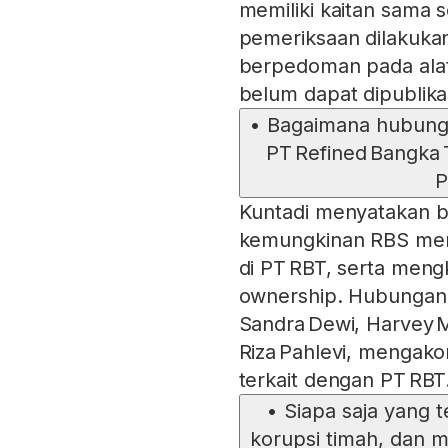
memiliki kaitan sama 
pemeriksaan dilakuka
berpedoman pada alat
belum dapat dipublika
•
Bagaimana hubunga
PT Refined Bangka 
P
Kuntadi menyatakan b
kemungkinan RBS memi
di PT RBT, serta meng
ownership. Hubungan 
Sandra Dewi, Harvey 
Riza Pahlevi, mengak
terkait dengan PT RBT
•
Siapa saja yang 
korupsi timah, dan 