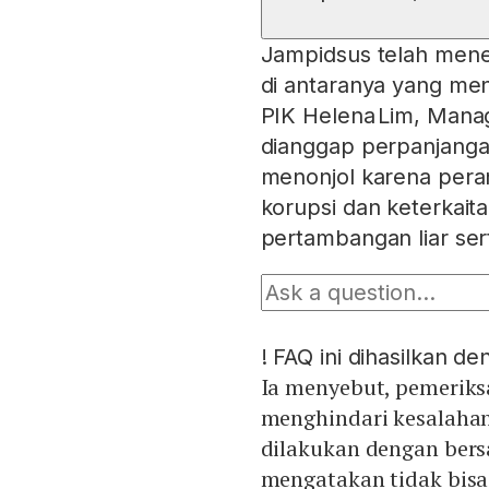
Jampidsus telah mene
di antaranya yang men
PIK Helena Lim, Mana
dianggap perpanjanga
menonjol karena peran
korupsi dan keterkait
pertambangan liar sert
!
FAQ ini dihasilkan d
Ia menyebut, pemeriksa
menghindari kesalahan
dilakukan dengan bersa
mengatakan tidak bisa