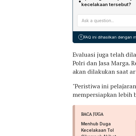
•
hendak menepi ke bahu, k
kecelakaan tersebut?
Primajasa tidak dapat men
Kementerian Perhubungan,
Terios menabrak keduanya
Komite Nasional Keselamat
kendaraan terlibat, menew
investigasi. Menteri Koor
fisik pemudik, sementara 
!
FAQ ini dihasilkan dengan
juga mempertimbangkan p
kejadian serupa.
Evaluasi juga telah d
Polri dan Jasa Marga.
akan dilakukan saat ar
"Peristiwa ini pelajar
mempersiapkan lebih b
BACA JUGA
Menhub Duga
Kecelakaan Tol