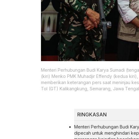
Menteri Perhubungan Budi Karya Sumadi (tenga
(kiri) Menko PMK Muhadjir Effendy (kedua kiri
memberikan keterangan pers saat meninjau kes
Tol (GT) Kalikangkung, Semarang, Jawa Tengah
RINGKASAN
Menteri Perhubungan Budi Kary
dipecah untuk menghindari kepa