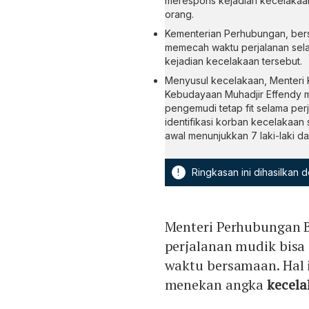
merespons kejadian kecelakaan
orang.
Kementerian Perhubungan, bers
memecah waktu perjalanan selam
kejadian kecelakaan tersebut.
Menyusul kecelakaan, Menteri
Kebudayaan Muhadjir Effendy m
pengemudi tetap fit selama per
identifikasi korban kecelakaan
awal menunjukkan 7 laki-laki d
!
Ringkasan ini dihasilkan
Menteri Perhubungan 
perjalanan mudik bisa
waktu bersamaan. Hal 
menekan angka
kecel