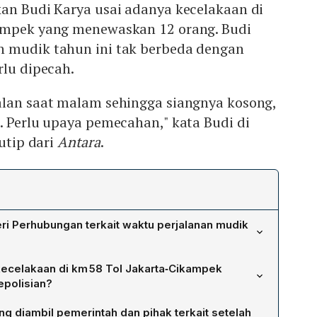
kan Budi Karya usai adanya kecelakaan di
ampek yang menewaskan 12 orang. Budi
 mudik tahun ini tak berbeda dengan
rlu dipecah.
alan saat malam sehingga siangnya kosong,
. Perlu upaya pemecahan," kata Budi di
kutip dari
Antara
.
ri Perhubungan terkait waktu perjalanan mudik
 Karya Sumadi meminta waktu perjalanan mudik dipecah
ecelakaan di km 58 Tol Jakarta‑Cikampek
araan berangkat bersamaan. Tujuannya agar lalu lintas
epolisian?
ngka kecelakaan dapat ditekan, mengingat pola pemudik
, mobil Gran Max yang berada di jalur contraflow
ahun lalu.
ng diambil pemerintah dan pihak terkait setelah