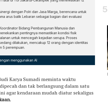
 fatal di Tol Jakarta-Cikampek yang menewaskan 12
inergi dengan Polri dan Jasa Marga, berencana untuk
a arus balik Lebaran sebagai bagian dari evaluasi
 Koordinator Bidang Pembangunan Manusia dan
enekankan pentingnya memastikan kondisi fisik
jalanan untuk mencegah kejadian serupa. Proses
 sedang dilakukan, mencakup 12 orang dengan identitas
an 5 perempuan.
 dengan menggunakan AI
Budi Karya Sumadi meminta waktu
 dipecah dan tak berlangsung dalam satu
ini agar kendaraan mudah diatur sekaligus
akaan
.