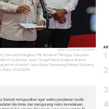
AR
ANTARA FOTO/MAKNA ZAEZAR/SPT.
h), bersama Panglima TNI Jenderal TNI Agus Subiyanto
), dan PJ Gubernur Jawa Tengah Nana Sudjana (kanan)
iapan tol di kantor Jasa Marga Semarang-Batang Gerbang
, Rabu (3/4/2024).
a Sumadi mengusulkan agar waktu perjalanan mudik
datan lalu lintas dan mengurangi risiko kecelakaan,