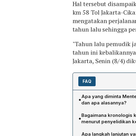
Hal tersebut disampai
km 58 Tol Jakarta-Cik
mengatakan perjalanan
tahun lalu sehingga pe
"Tahun lalu pemudik j
tahun ini kebalikannya
Jakarta, Senin (8/4) di
FAQ
Apa yang diminta Mente
•
dan apa alasannya?
Menteri Perhubungan Budi
Bagaimana kronologis k
•
sehingga tidak semua kend
menurut penyelidikan k
lebih mudah diatur dan a
Menurut Kapolres Karawang
tahun ini berbeda dengan t
Apa langkah lanjutan ya