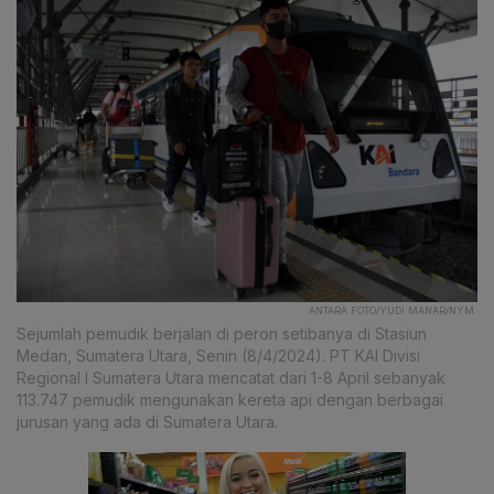
ANTARA FOTO/YUDI MANAR/NYM.
Sejumlah pemudik berjalan di peron setibanya di Stasiun
Medan, Sumatera Utara, Senin (8/4/2024). PT KAI Divisi
Regional I Sumatera Utara mencatat dari 1-8 April sebanyak
113.747 pemudik mengunakan kereta api dengan berbagai
jurusan yang ada di Sumatera Utara.