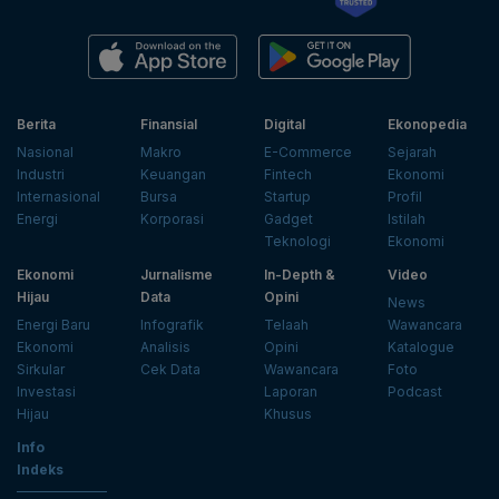
Berita
Finansial
Digital
Ekonopedia
Nasional
Makro
E-Commerce
Sejarah
Industri
Keuangan
Fintech
Ekonomi
Internasional
Bursa
Startup
Profil
Energi
Korporasi
Gadget
Istilah
Teknologi
Ekonomi
Ekonomi
Jurnalisme
In-Depth &
Video
Hijau
Data
Opini
News
Energi Baru
Infografik
Telaah
Wawancara
Ekonomi
Analisis
Opini
Katalogue
Sirkular
Cek Data
Wawancara
Foto
Investasi
Laporan
Podcast
Hijau
Khusus
Info
Indeks