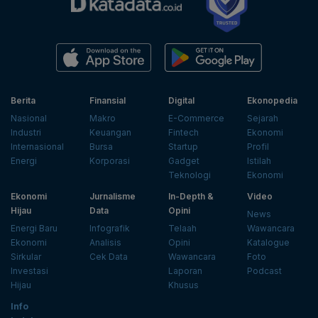
Berita
Finansial
Digital
Ekonopedia
Nasional
Makro
E-Commerce
Sejarah
Industri
Keuangan
Fintech
Ekonomi
Internasional
Bursa
Startup
Profil
Energi
Korporasi
Gadget
Istilah
Teknologi
Ekonomi
Ekonomi
Jurnalisme
In-Depth &
Video
Hijau
Data
Opini
News
Energi Baru
Infografik
Telaah
Wawancara
Ekonomi
Analisis
Opini
Katalogue
Sirkular
Cek Data
Wawancara
Foto
Investasi
Laporan
Podcast
Hijau
Khusus
Info