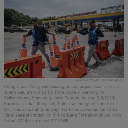
ANTARA FOTO/APRILLIO AKBAR/PRAS.
Petugas Jasa Marga memasang pembatas jalan saat streilisasi
skema satu arah Jalan Tol Trans Jawa di Gerbang Tol
Kalikangkung, Semarang, Jawa Tengah, Selasa (9/4/2024).
Korps Lalu Lintas (Korlantas) Polri akan menghentikan skema
lalu lintas satu arah (one way) Tol Trans Jawa dari Km 72 Tol
Cipali sampai dengan Km 414 Gerbang Tol Kalikangkung pada
9 April 2024 mulai pukul 12.00 WIB.