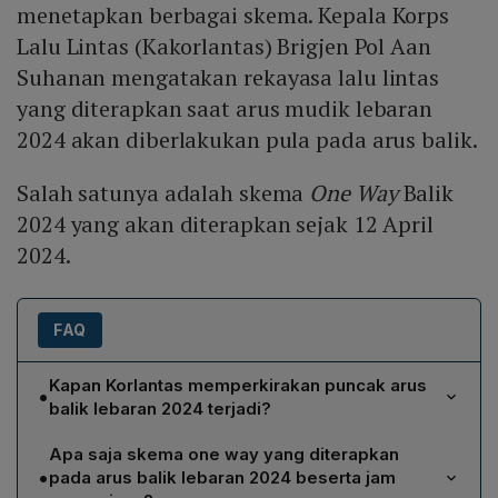
menetapkan berbagai skema. Kepala Korps
Lalu Lintas (Kakorlantas) Brigjen Pol Aan
Suhanan mengatakan rekayasa lalu lintas
yang diterapkan saat arus mudik lebaran
2024 akan diberlakukan pula pada arus balik.
Salah satunya adalah skema
One Way
Balik
2024 yang akan diterapkan sejak 12 April
2024.
FAQ
Kapan Korlantas memperkirakan puncak arus
•
balik lebaran 2024 terjadi?
Korlantas memperkirakan puncak arus balik lebaran
Apa saja skema one way yang diterapkan
2024 akan terjadi pada tanggal 12 April 2024, yaitu H+3
•
pada arus balik lebaran 2024 beserta jam
setelah hari raya Idul Fitri, dan berlangsung hingga 16