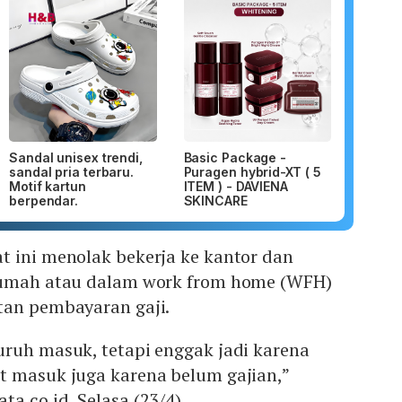
Sandal unisex trendi,
Basic Package -
sandal pria terbaru.
Puragen hybrid-XT ( 5
Motif kartun
ITEM ) - DAVIENA
berpendar.
SKINCARE
t ini menolak bekerja ke kantor dan
 rumah atau dalam work from home (WFH)
tan pembayaran gaji.
uruh masuk, tetapi enggak jadi karena
t masuk juga karena belum gajian,”
a.co.id, Selasa (23/4).