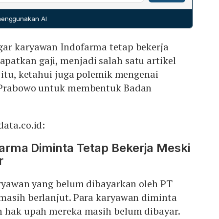
 Badan Kebijakan Fiskal Kementerian Keuangan, Febrio
umpulan bukti.
enterian akan mengikuti proses transisi pembentukan
 menggunakan AI
itu, Wakil Ketua Komisi XI DPR, Amir Uskara,
intahan yang akan datang mempertimbangkan kondisi
ar karyawan Indofarma tetap bekerja
al yang tidak stabil sebelum mengimplementasikan
atkan gaji, menjadi salah satu artikel
 itu, ketahui juga polemik mengenai
a Prabowo untuk membentuk Badan
ata.co.id:
arma Diminta Tetap Bekerja Meski
r
karyawan yang belum dibayarkan oleh PT
masih berlanjut. Para karyawan diminta
n hak upah mereka masih belum dibayar.