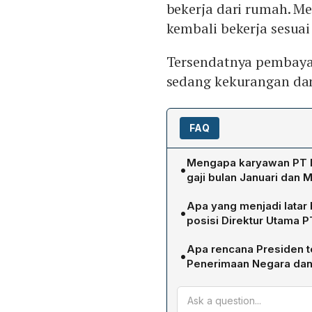
bekerja dari rumah. M
kembali bekerja sesuai
Tersendatnya pembayar
sedang kekurangan dan
FAQ
Mengapa karyawan PT I
•
gaji bulan Januari dan 
PT Indofarma mengalami k
Apa yang menjadi latar
•
membayar gaji Januari ser
posisi Direktur Utama 
tetap mendesak karyawan u
Antonius NS Kosasih dicop
15.00‑23.00) dengan alas
Apa rencana Presiden t
•
mengaitkannya dengan dug
menolak dan memilih work
Penerimaan Negara dan
2019. KPK mencegahnya be
perusahaan menegaskan ke
Prabowo Subianto berenc
melanjutkan penyidikan, 
perusahaan.
tahun 2025, sebagaimana 
temuan tersebut, Kement