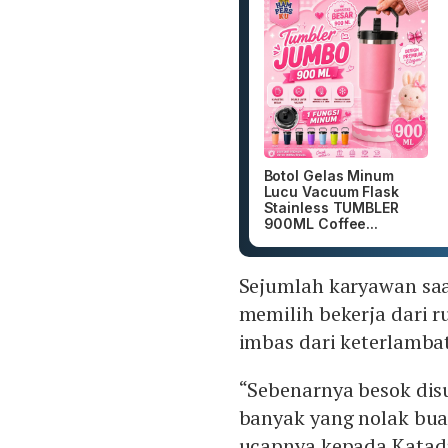
Botol Gelas Minum
Lucu Vacuum Flask
Stainless TUMBLER
900ML Coffee...
Sejumlah karyawan saa
memilih bekerja dari
imbas dari keterlamba
“Sebenarnya besok dis
banyak yang nolak bua
ucapnya kepada Katadat