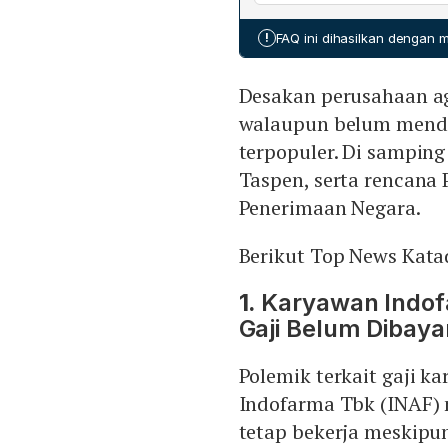
disusun Bappenas. Kepala
membantu KPK dalam peng
Kacaribu, menyatakan kem
!
FAQ ini dihasilkan dengan
badan tersebut. Sementara 
mengingatkan agar pemer
Desakan perusahaan ag
ekonomi nasional dan glob
program baru.
walaupun belum mendap
terpopuler. Di samping
Taspen, serta rencan
Penerimaan Negara.
Berikut Top News Katad
1.
Karyawan Indof
Gaji Belum Dibaya
Polemik terkait gaji 
Indofarma Tbk (INAF) 
tetap bekerja meskipu