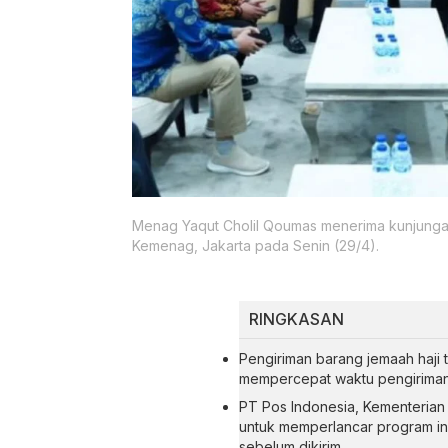
Menag Yaqut Cholil Qoumas menerima kunjungan
Kemenag, Jakarta pada Senin (29/4).
RINGKASAN
Pengiriman barang jemaah haji t
mempercepat waktu pengiriman
PT Pos Indonesia, Kementerian
untuk memperlancar program in
sebelum dikirim.