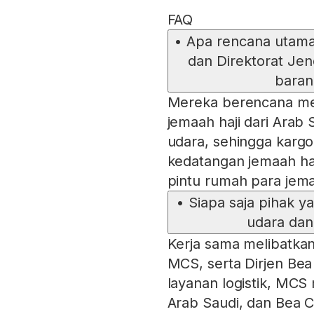
FAQ
•
Apa rencana utama
dan Direktorat Jen
baran
Mereka berencana me
jemaah haji dari Arab S
udara, sehingga karg
kedatangan jemaah haj
pintu rumah para jem
•
Siapa saja pihak y
udara dan
Kerja sama melibatka
MCS, serta Dirjen Bea
layanan logistik, MCS
Arab Saudi, dan Bea C