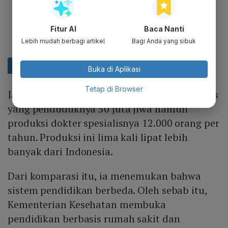
Fitur AI
Baca Nanti
Lebih mudah berbagi artikel
Bagi Anda yang sibuk
Buka di Aplikasi
Tetap di Browser
Ia kemudian membandingkan dengan Inggris
yang penduduknya 50 juta jiwa namun
produksi dokter spesialisnya 12.000 orang per
tahun. Produksi ini lima kali lipat lebih
banyak dari Indonesia.
Dari komparasi itu, ia menemukan bahwa
sistem pendidikan berbeda. Oleh sebab itu,
Kementerian Kesehatan membuka
pendidikan berbasis rumah sakit dan