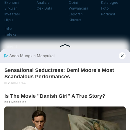
Ekonomi
Analisis
Opini
Katalogue
Sirkular
Cek Data
Wawancara
Foto
Investasi
Laporan
Podcast
Hijau
Khusus
Info
Indeks
Insight
Center
Databoks
Event
KatadataOto
Langganan Newsletter
Email
Daftar
Ikuti Kami