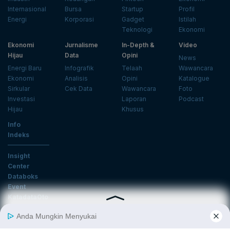
Internasional
Bursa
Startup
Profil
Energi
Korporasi
Gadget
Istilah
Teknologi
Ekonomi
Ekonomi
Jurnalisme
In-Depth &
Video
Hijau
Data
Opini
News
Energi Baru
Infografik
Telaah
Wawancara
Ekonomi
Analisis
Opini
Katalogue
Sirkular
Cek Data
Wawancara
Foto
Investasi
Laporan
Podcast
Hijau
Khusus
Info
Indeks
Insight
Center
Databoks
Event
KatadataOto
Langganan Newsletter