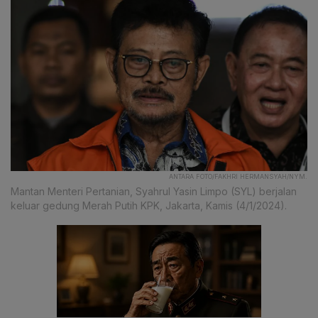
ANTARA FOTO/FAKHRI HERMANSYAH/NYM.
Mantan Menteri Pertanian, Syahrul Yasin Limpo (SYL) berjalan
keluar gedung Merah Putih KPK, Jakarta, Kamis (4/1/2024).