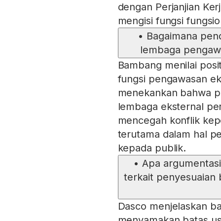
dengan Perjanjian Ker
mengisi fungsi fungsio
•
Bagaimana pen
lembaga pengawas
Bambang menilai posi
fungsi pengawasan ek
menekankan bahwa pen
lembaga eksternal pe
mencegah konflik kepe
terutama dalam hal 
kepada publik.
•
Apa argumentasi
terkait penyesuaian 
Dasco menjelaskan bah
menyamakan batas usi