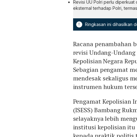
Revisi UU Polri perlu diperkua
eksternal terhadap Polri, ter
!
Ringkasan ini dihasilkan
Racana penambahan bat
revisi Undang-Undang
Kepolisian Negara Repu
Sebagian pengamat meni
mendesak sekaligus m
instrumen hukum ters
Pengamat Kepolisian Ins
(ISESS) Bambang Rukmi
selayaknya lebih men
institusi kepolisian it
kepada praktik politis