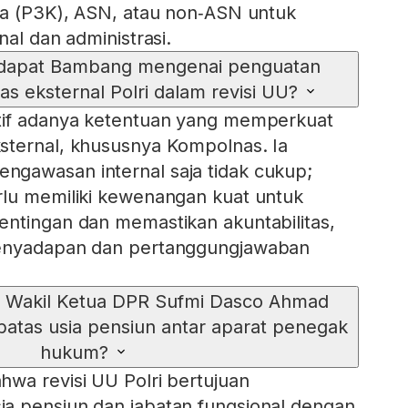
ja (P3K), ASN, atau non‑ASN untuk
nal dan administrasi.
dapat Bambang mengenai penguatan
 eksternal Polri dalam revisi UU?
tif adanya ketentuan yang memperkuat
sternal, khususnya Kompolnas. Ia
gawasan internal saja tidak cukup;
rlu memiliki kewenangan kuat untuk
ntingan dan memastikan akuntabilitas,
penyadapan dan pertanggungjawaban
 Wakil Ketua DPR Sufmi Dasco Ahmad
batas usia pensiun antar aparat penegak
hukum?
wa revisi UU Polri bertujuan
a pensiun dan jabatan fungsional dengan