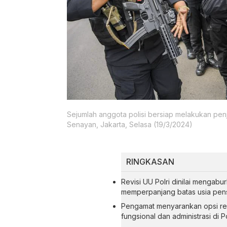
Sejumlah anggota polisi bersiap melakukan pen
Senayan, Jakarta, Selasa (19/3/2024)
RINGKASAN
Revisi UU Polri dinilai menga
memperpanjang batas usia pensi
Pengamat menyarankan opsi re
fungsional dan administrasi di Po