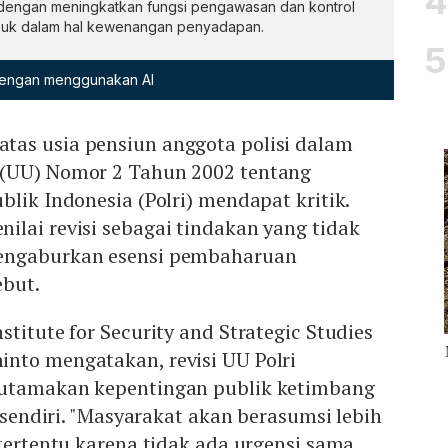
t dengan meningkatkan fungsi pengawasan dan kontrol
masuk dalam hal kewenangan penyadapan.
 dengan menggunakan AI
as usia pensiun anggota polisi dalam
 (UU) Nomor 2 Tahun 2002 tentang
blik Indonesia (Polri) mendapat kritik.
lai revisi sebagai tindakan yang tidak
engaburkan esensi pembaharuan
ebut.
titute for Security and Strategic Studies
nto mengatakan, revisi UU Polri
gutamakan kepentingan publik ketimbang
u sendiri. "Masyarakat akan berasumsi lebih
 tertentu karena tidak ada urgensi sama