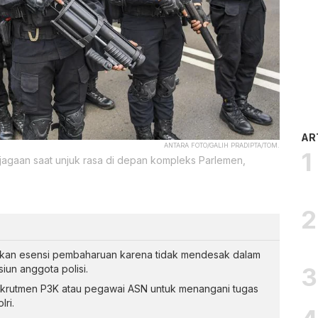
AR
ANTARA FOTO/GALIH PRADIPTA/TOM.
jagaan saat unjuk rasa di depan kompleks Parlemen,
burkan esensi pembaharuan karena tidak mendesak dalam
un anggota polisi.
krutmen P3K atau pegawai ASN untuk menangani tugas
lri.