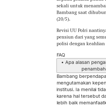
sekali untuk menambah 
Bambang saat dihubun
(20/5).
Revisi UU Polri nanti
pensiun dari yang sem
polisi dengan keahlian
FAQ
•
Apa alasan peng
penambahan
Bambang berpendapat 
mengutamakan kepent
institusi. Ia menilai 
karena hal tersebut d
lebih baik memanfaat