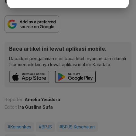
ujar Pahala.
Baca artikel ini lewat aplikasi mobile.
Dapatkan pengalaman membaca lebih nyaman dan nikmati
fitur menarik lainnya lewat aplikasi mobile Katadata.
Reporter:
Amelia Yesidora
Editor:
Ira Guslina Sufa
#Kemenkes
#BPJS
#BPJS Kesehatan