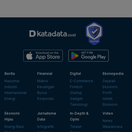
Berita
Finansial
Digital
Ekonopedia
Nasional
Makro
E-Commerce
Sejarah
Industri
Keuangan
Fintech
Ekonomi
Internasional
Bursa
Startup
Profil
Energi
Korporasi
Gadget
Istilah
Teknologi
Ekonomi
Ekonomi
Jurnalisme
In-Depth &
Video
Hijau
Data
Opini
News
Energi Baru
Infografik
Telaah
Wawancara