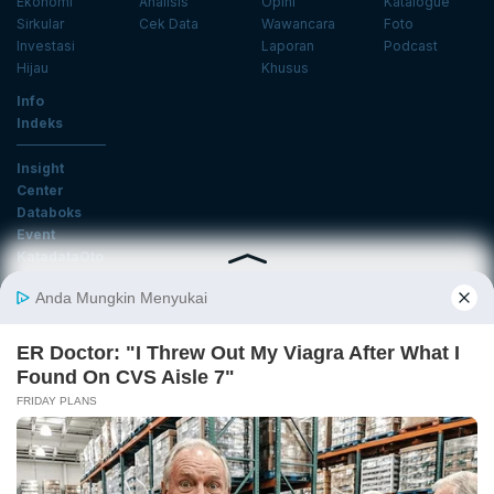
Ekonomi
Analisis
Opini
Katalogue
Sirkular
Cek Data
Wawancara
Foto
Investasi
Laporan
Podcast
Hijau
Khusus
Info
Indeks
Insight
Center
Databoks
Event
KatadataOto
Langganan Newsletter
Email
Daftar
Ikuti Kami