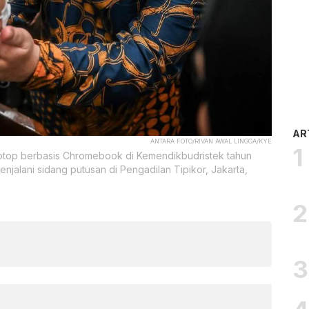
AR
ANTARA FOTO/RIVAN AWAL LINGGA/KYE
top berbasis Chromebook di Kemendikbudristek tahun
enjalani sidang putusan di Pengadilan Tipikor, Jakarta,