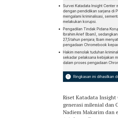
Survei Katadata Insight Center
dengan pendidikan sarjana di 
mengalami kriminalisasi, seme
melakukan korupsi.
Pengadilan Tindak Pidana Korup
Ibrahim Arief (Ibam), sedangk
27,5 tahun penjara; Ibam meny
pengadaan Chromebook kepada
Hakim menolak tuduhan krimina
sekadar pelaksana kebijakan me
dalam proses pengadaan Chrome
!
Ringkasan ini dihasilkan
Riset Katadata Insigh
generasi milenial dan
Nadiem Makarim dan e