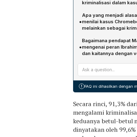
kriminalisasi dalam ka
Menurut riset Katadata Ins
Apa yang menjadi alasa
dan Ibam mengalami krimin
•
menilai kasus Chromebo
benar‑benar melakukan kor
melainkan sebagai krimi
yang mengetahui perkemb
KIC mencatat adanya kec
Bagaimana pendapat Ma
perbedaan kebijakan atau 
•
mengenai peran Ibrahi
menilai bahwa vonis yang
dan kaitannya dengan v
pengadaan Chromebook kep
Hakim Sunoto berpendapa
tindakan kriminalisasi dar
mengikuti arus kebijakan, 
dalam proses pengadaan C
profesional tinggi dan se
!
FAQ ini dihasilkan dengan
mengandung kelemahan tekn
bersalah tetap dijatuhkan.
Secara rinci, 91,3% da
mengalami kriminalisa
keduanya betul-betul m
dinyatakan oleh 99,6%