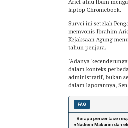
Arief atau Ibam menga
laptop Chromebook.
Survei ini setelah Pen
memvonis Ibrahim Arie
Kejaksaan Agung menu
tahun penjara.
"Adanya kecenderungan
dalam konteks perbeda
administratif, bukan se
dalam laporannya, Seni
FAQ
Berapa persentase res
•
Nadiem Makarim dan eks