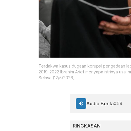
Terdakwa kasus dugaan korupsi pengadaan lap
2019-2022 Ibrahim Arief menyapa istrinya usai m
Selasa (12/5/2026).
Audio Berita
0:59
RINGKASAN