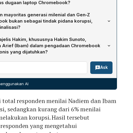
sus dugaan laptop Chromebook?
ight Center (KIC), 91,3 % total responden menilai Nadiem
n mayoritas generasi milenial dan Gen‑Z
alisasi, sedangkan kurang dari 6 % menilai keduanya
ok bukan sebagai tindak pidana korupsi,
upsi. Persentase ini dihitung dari 99,6 % responden
nalisasi?
angan proses hukum kasus tersebut.
enderungan responden melihat kasus dalam konteks
jelis Hakim, khususnya Hakim Sunoto,
keputusan administratif, bukan sebagai korupsi. Mereka
m Arief (Ibam) dalam pengadaan Chromebook
 dijatuhkan merupakan penumpahan kesalahan
onis yang dijatuhkan?
ada individu, sehingga lebih dipahami sebagai
t bahwa Ibam bukan pihak marginal yang sekadar
ipada pelanggaran korupsi.
Ask
melainkan aktor teknokratik aktif dengan agensi nyata
hromebook. Ia menilai Ibam memiliki kapasitas
cara sadar mengarahkan serta melegitimasi kebijakan yang
 menggunakan AI
is, sehingga tuduhan kriminalisasi ditolak dan vonis
ri total responden menilai Nadiem dan Ibam
si, sedangkan kurang dari 6% menilai
elakukan korupsi. Hasil tersebut
 responden yang mengetahui