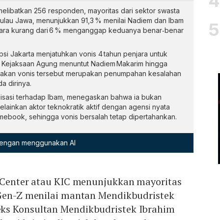
 melibatkan 256 responden, mayoritas dari sektor swasta
Pulau Jawa, menunjukkan 91,3 % menilai Nadiem dan Ibam
ntara kurang dari 6 % menganggap keduanya benar‑benar
si Jakarta menjatuhkan vonis 4 tahun penjara untuk
an Kejaksaan Agung menuntut Nadiem Makarim hingga
atakan vonis tersebut merupakan penumpahan kesalahan
 dirinya.
lisasi terhadap Ibam, menegaskan bahwa ia bukan
lainkan aktor teknokratik aktif dengan agensi nyata
book, sehingga vonis bersalah tetap dipertahankan.
 dengan menggunakan AI
t Center atau KIC menunjukkan mayoritas
 Gen-Z menilai mantan Mendikbudristek
ks Konsultan Mendikbudristek Ibrahim