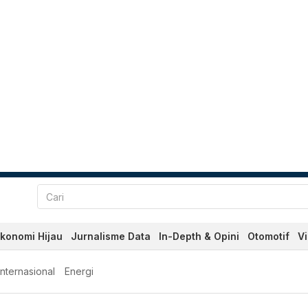
konomi Hijau
Jurnalisme Data
In-Depth & Opini
Otomotif
V
Internasional
Energi