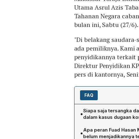
Utama Asrul Azis Taba
Tahanan Negara caban
bulan ini, Sabtu (27/6).
"Di belakang saudara-s
ada pemiliknya. Kami 
penyidikannya terkait 
Direktur Penyidikan K
pers di kantornya, Seni
FAQ
Siapa saja tersangka da
•
dalam kasus dugaan kor
Kedua tersangka adalah Is
Apa peran Fuad Hasan 
•
dan Asrul Azis Taba, Komi
belum menjadikannya t