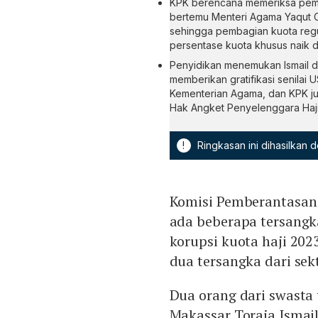
KPK berencana memeriksa pemi
bertemu Menteri Agama Yaqut C
sehingga pembagian kuota regu
persentase kuota khusus naik d
Penyidikan menemukan Ismail d
memberikan gratifikasi senilai 
Kementerian Agama, dan KPK ju
Hak Angket Penyelenggara Haj
!
Ringkasan ini dihasilkan
Komisi Pemberantasan
ada beberapa tersangk
korupsi kuota haji 202
dua tersangka dari sek
Dua orang dari swasta 
Makassar Toraja Ismai