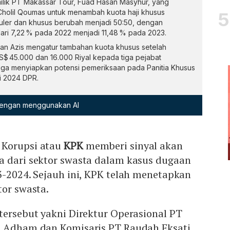
lik PT Makassar Tour, Fuad Hasan Masyhur, yang
holil Qoumas untuk menambah kuota haji khusus
ler dan khusus berubah menjadi 50:50, dengan
ari 7,22 % pada 2022 menjadi 11,48 % pada 2023.
an Azis mengatur tambahan kuota khusus setelah
US$ 45.000 dan 16.000 Riyal kepada tiga pejabat
ga menyiapkan potensi pemeriksaan pada Panitia Khusus
i 2024 DPR.
 dengan menggunakan AI
 Korupsi atau
KPK
memberi sinyal akan
a dari sektor swasta dalam kasus dugaan
3-2024. Sejauh ini, KPK telah menetapkan
tor swasta.
tersebut yakni Direktur Operasional PT
l Adham dan Komisaris PT Raudah Eksati