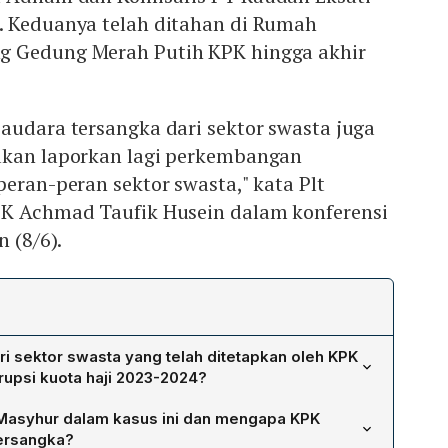
. Keduanya telah ditahan di Rumah
g Gedung Merah Putih KPK hingga akhir
audara tersangka dari sektor swasta juga
akan laporkan lagi perkembangan
peran-peran sektor swasta," kata Plt
PK Achmad Taufik Husein dalam konferensi
n (8/6).
ri sektor swasta yang telah ditetapkan oleh KPK
upsi kuota haji 2023-2024?
mail Adham, Direktur Operasional PT Makassar Toraja,
Masyhur dalam kasus ini dan mengapa KPK
saris PT Raudah Eksati Utama. Kedua orang tersebut telah
ersangka?