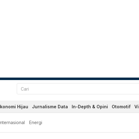
konomi Hijau
Jurnalisme Data
In-Depth & Opini
Otomotif
V
Internasional
Energi