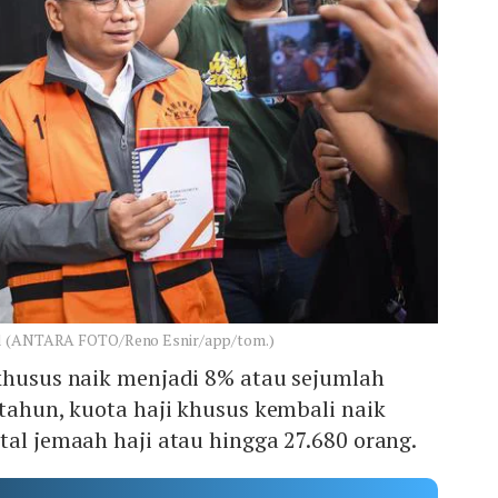
lil (ANTARA FOTO/Reno Esnir/app/tom.)
 khusus naik menjadi 8% atau sejumlah
etahun, kuota haji khusus kembali naik
tal jemaah haji atau hingga 27.680 orang.