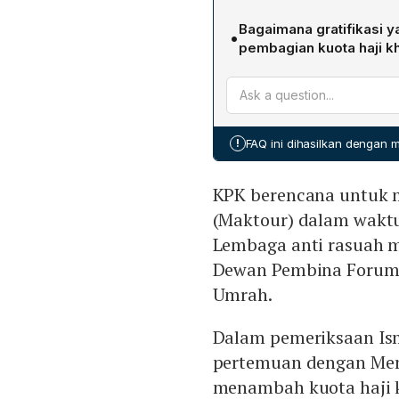
ditahan di Rumah Tahanan
Fuad Hasan Masyhur adala
bulan Juni 2023.
Bagaimana gratifikasi 
•
sebagai Dewan Pembina For
pembagian kuota haji k
belum menetapkannya seb
Ismail memberikan gratifik
terhadapnya; pada saat it
Kementerian Agama. Sebag
sebagai saksi.
7,22% pada 2022 dinaikk
mengubah rasio pembagian
!
FAQ ini dihasilkan dengan
KPK berencana untuk 
(Maktour) dalam waktu
Lembaga anti rasuah 
Dewan Pembina Forum S
Umrah.
Dalam pemeriksaan Is
pertemuan dengan Men
menambah kuota haji 