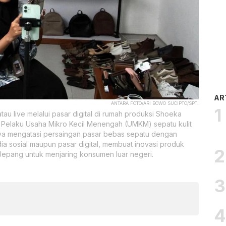
AR
ANTARA FOTO/ARI BOWO SUCIPTO/SPT.
au live melalui pasar digital di rumah produksi Shoeka
. Pelaku Usaha Mikro Kecil Menengah (UMKM) sepatu kulit
ya mengatasi persaingan pasar bebas sepatu dengan
ia sosial maupun pasar digital, membuat inovasi produk
 Jepang untuk menjaring konsumen luar negeri.