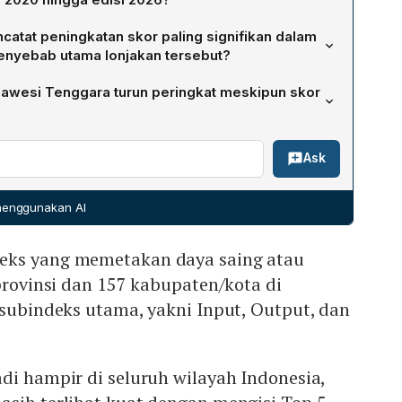
 dari 27,6 pada 2020 menjadi 42,2 pada 2026, meningkat
atat peningkatan skor paling signifikan dalam
tan ini mencerminkan pergeseran fokus dari sekadar
enyebab utama lonjakan tersebut?
ke pemanfaatan teknologi digital untuk produktivitas
 kenaikan skor tertinggi, naik 8,8 poin dan melompat
dan inklusi keuangan.
awesi Tenggara turun peringkat meskipun skor
njakan dipicu oleh perluasan infrastruktur digital serta
omi digital di wilayah tersebut.
memang mencatat peningkatan skor, namun laju
Ask
dibandingkan provinsi lain yang lebih agresif dalam
latif mereka tertinggal dalam kompetisi, sehingga posisi
 menggunakan AI
eks yang memetakan daya saing atau
 provinsi dan 157 kabupaten/kota di
 subindeks utama, yakni Input, Output, dan
di hampir di seluruh wilayah Indonesia,