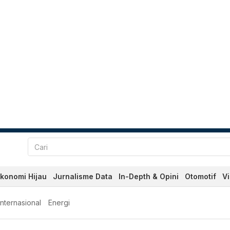
konomi Hijau
Jurnalisme Data
In-Depth & Opini
Otomotif
V
Internasional
Energi