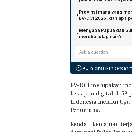
Skor median nasional naik
Provinsi mana yang menc
•
lebih dari 50 %. Peningka
EV‑DCI 2026, dan apa p
penyediaan akses internet 
Papua Barat Daya mencatat
ekonomi, layanan publik, 
Mengapa Papua dan Sul
•
dari peringkat 33 ke 18. Lo
mereka tetap naik?
pertumbuhan aktivitas ekon
Kedua provinsi tersebut 
pertambahan lebih lambat 
digitalisasi. Akibatnya, re
peringkat menurun.
!
FAQ ini dihasilkan dengan
EV-DCI merupakan ind
kesiapan digital di 38
Indonesia melalui tiga
Penunjang.
Kendati kemajuan terja