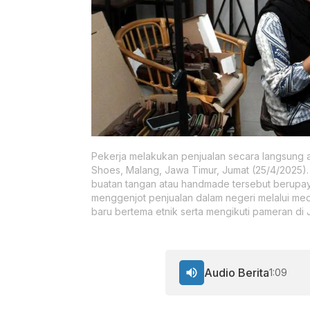
Pekerja melakukan penjualan secara langsung at
Shoes, Malang, Jawa Timur, Jumat (25/4/2025)
buatan tangan atau handmade tersebut berupa
menggenjot penjualan dalam negeri melalui med
baru bertema etnik serta mengikuti pameran di
Audio Berita
1:09