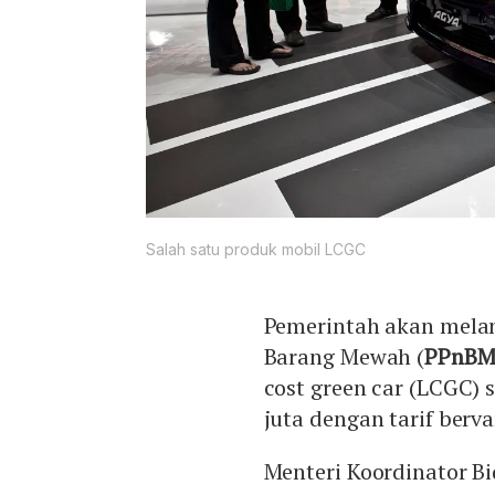
Salah satu produk mobil LCGC
Pemerintah akan melan
Barang Mewah (
PPnB
cost green car (LCGC) 
juta dengan tarif bervar
Menteri Koordinator B