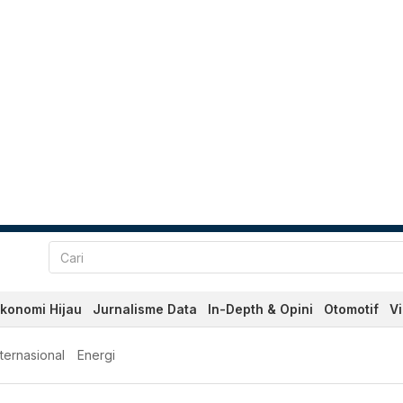
konomi Hijau
Jurnalisme Data
In-Depth & Opini
Otomotif
V
nternasional
Energi