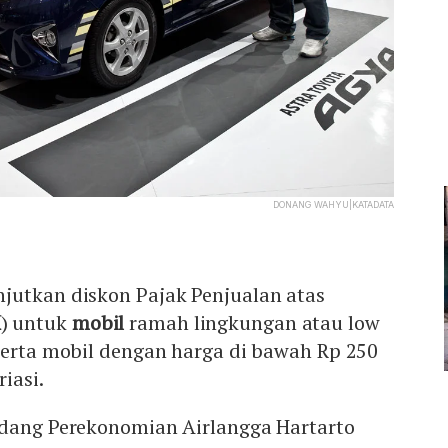
DONANG WAHYU|KATADATA
jutkan diskon Pajak Penjualan atas
M
) untuk
mobil
ramah lingkungan atau low
serta mobil dengan harga di bawah Rp 250
iasi.
idang Perekonomian Airlangga Hartarto