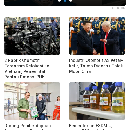
ATA
PEXELS.COM
2 Pabrik Otomotif
Industri Otomotif AS Ketar-
Terancam Relokasi ke
ketir, Trump Didesak Tolak
Vietnam, Pemerintah
Mobil Cina
Pantau Potensi PHK
Dorong Pemberdayaan
Kementerian ESDM Uji