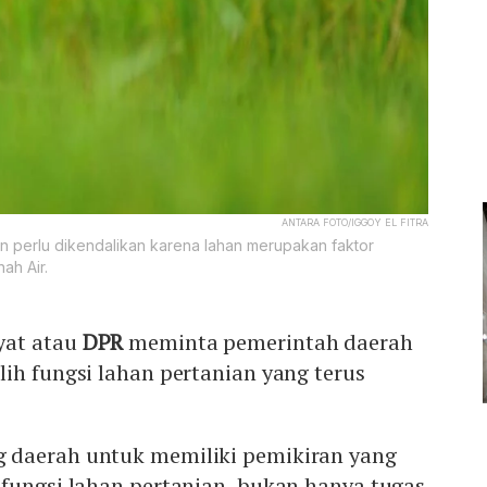
ANTARA FOTO/IGGOY EL FITRA
nian perlu dikendalikan karena lahan merupakan faktor
ah Air.
yat atau
DPR
meminta pemerintah daerah
ih fungsi lahan pertanian yang terus
 daerah untuk memiliki pemikiran yang
 fungsi lahan pertanian, bukan hanya tugas