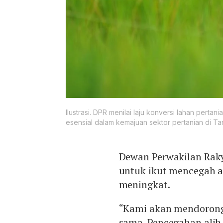
Ilustrasi. DPR menilai laju konversi lahan perta
esensial dalam kemajuan sektor pertanian di Tan
Dewan Perwakilan Rak
untuk ikut mencegah al
meningkat.
“Kami akan mendorong
sama. Pencegahan alih