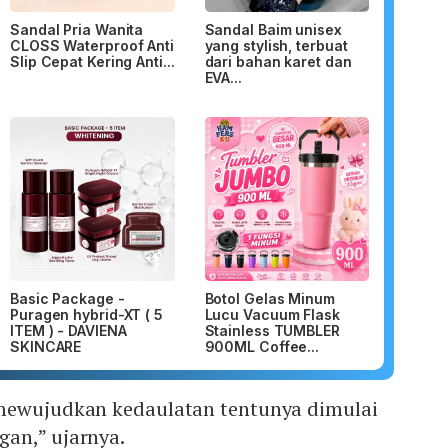
Sandal Pria Wanita
Sandal Baim unisex
CLOSS Waterproof Anti
yang stylish, terbuat
Slip Cepat Kering Anti...
dari bahan karet dan
EVA...
Basic Package -
Botol Gelas Minum
Puragen hybrid-XT ( 5
Lucu Vacuum Flask
ITEM ) - DAVIENA
Stainless TUMBLER
SKINCARE
900ML Coffee...
mewujudkan kedaulatan tentunya dimulai
an,” ujarnya.