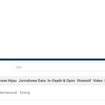
nomi Hijau
Jurnalisme Data
In-Depth & Opini
Otomotif
Video
nternasional
Energi