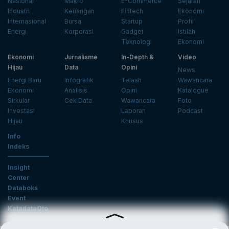
Nasional
Makro
E-Commerce
Sejarah
Industri
Keuangan
Fintech
Ekonomi
Internasional
Bursa
Startup
Profil
Energi
Korporasi
Gadget
Istilah
Teknologi
Ekonomi
Ekonomi
Jurnalisme
In-Depth &
Video
Hijau
Data
Opini
News
Energi Baru
Infografik
Telaah
Wawancara
Ekonomi
Analisis
Opini
Katalogue
Sirkular
Cek Data
Wawancara
Foto
Investasi
Laporan
Podcast
Hijau
Khusus
Info
Indeks
Insight
Center
Databoks
Event
KatadataOto