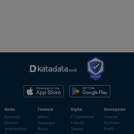
Berita
Finansial
Digital
Ekonopedia
Nasional
Makro
E-Commerce
Sejarah
Industri
Keuangan
Fintech
Ekonomi
Internasional
Bursa
Startup
Profil