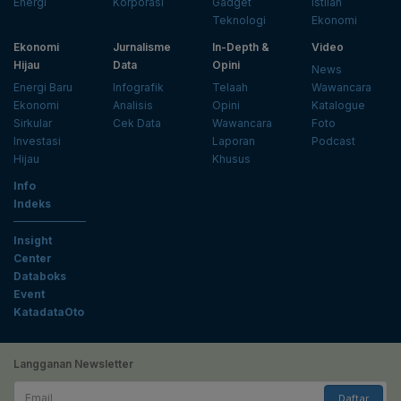
Energi
Korporasi
Gadget
Istilah
Teknologi
Ekonomi
Ekonomi
Jurnalisme
In-Depth &
Video
Hijau
Data
Opini
News
Energi Baru
Infografik
Telaah
Wawancara
Ekonomi
Analisis
Opini
Katalogue
Sirkular
Cek Data
Wawancara
Foto
Investasi
Laporan
Podcast
Hijau
Khusus
Info
Indeks
Insight
Center
Databoks
Event
KatadataOto
Langganan Newsletter
Email
Daftar