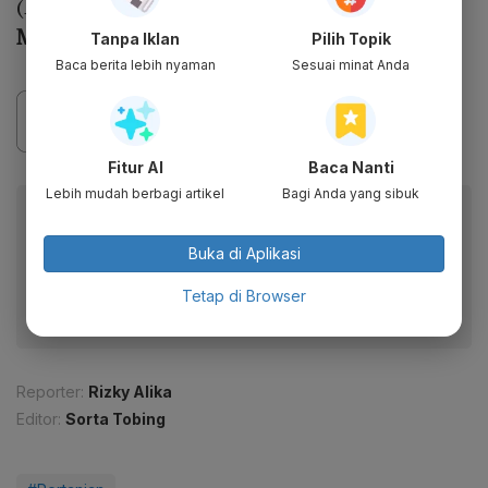
(Baca:
Bahaya Kemarau Panjang yang
Mengancam Produksi Pangan
)
Tanpa Iklan
Pilih Topik
Baca berita lebih nyaman
Sesuai minat Anda
Fitur AI
Baca Nanti
Lebih mudah berbagi artikel
Bagi Anda yang sibuk
Baca artikel ini lewat aplikasi mobile.
Dapatkan pengalaman membaca lebih nyaman dan nikmati
Buka di Aplikasi
fitur menarik lainnya lewat aplikasi mobile Katadata.
Tetap di Browser
Reporter:
Rizky Alika
Editor:
Sorta Tobing