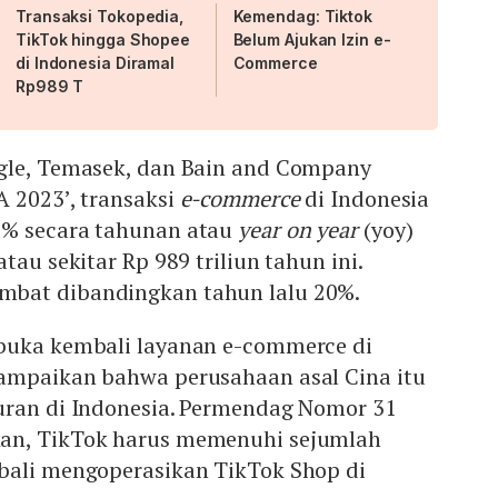
Transaksi Tokopedia,
Kemendag: Tiktok
TikTok hingga Shopee
Belum Ajukan Izin e-
di Indonesia Diramal
Commerce
Rp989 T
gle, Temasek, dan Bain and Company
 2023’, transaksi
e-commerce
di Indonesia
7% secara tahunan atau
year on year
(yoy)
tau sekitar Rp 989 triliun tahun ini.
bat dibandingkan tahun lalu 20%.
buka kembali layanan e-commerce di
ampaikan bahwa perusahaan asal Cina itu
uran di Indonesia. Permendag Nomor 31
an, TikTok harus memenuhi sejumlah
bali mengoperasikan TikTok Shop di