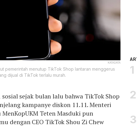
AR
KATADATA
ut pemerintah menutup TikTok Shop lantaran menggerus
g dijual di TikTok terlalu murah.
 sosial sejak bulan lalu bahwa TikTok Shop
njelang kampanye diskon 11.11. Menteri
au MenKopUKM Teten Masduki pun
emu dengan CEO TikTok Shou Zi Chew