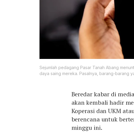
Sejumlah pedagang Pasar Tanah Abang menunt
daya saing mereka. Pasalnya, barang-barang yan
Beredar kabar di media
akan kembali hadir me
Koperasi dan UKM at
berencana untuk bert
minggu ini.