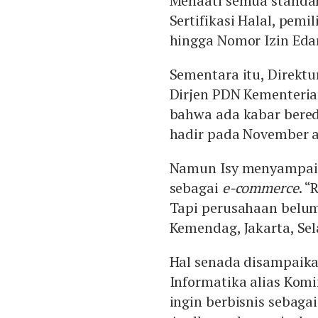
Menaati semua standar 
Sertifikasi Halal, pemi
hingga Nomor Izin Eda
Sementara itu, Direktu
Dirjen PDN Kementeri
bahwa ada kabar bered
hadir pada November a
Namun Isy menyampaik
sebagai
e-commerce
. 
Tapi perusahaan belum 
Kemendag, Jakarta, Sel
Hal senada disampaika
Informatika alias Komi
ingin berbisnis sebaga