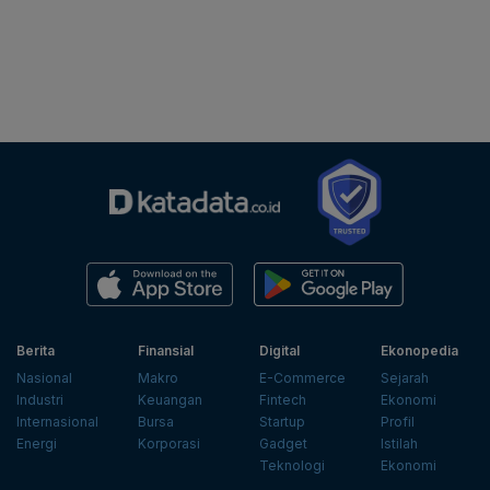
Berita
Finansial
Digital
Ekonopedia
Nasional
Makro
E-Commerce
Sejarah
Industri
Keuangan
Fintech
Ekonomi
Internasional
Bursa
Startup
Profil
Energi
Korporasi
Gadget
Istilah
Teknologi
Ekonomi