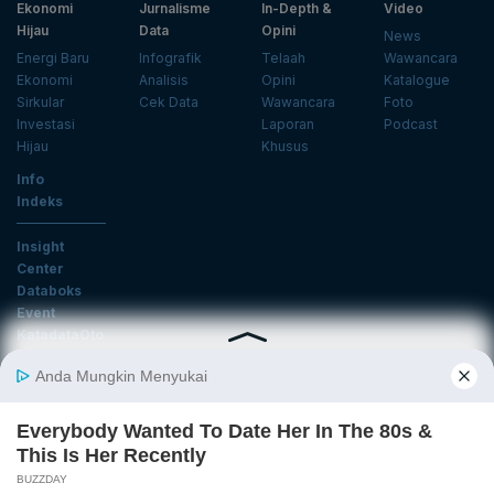
Ekonomi
Jurnalisme
In-Depth &
Video
Hijau
Data
Opini
News
Energi Baru
Infografik
Telaah
Wawancara
Ekonomi
Analisis
Opini
Katalogue
Sirkular
Cek Data
Wawancara
Foto
Investasi
Laporan
Podcast
Hijau
Khusus
Info
Indeks
Insight
Center
Databoks
Event
KatadataOto
Langganan Newsletter
Email
Daftar
Ikuti Kami