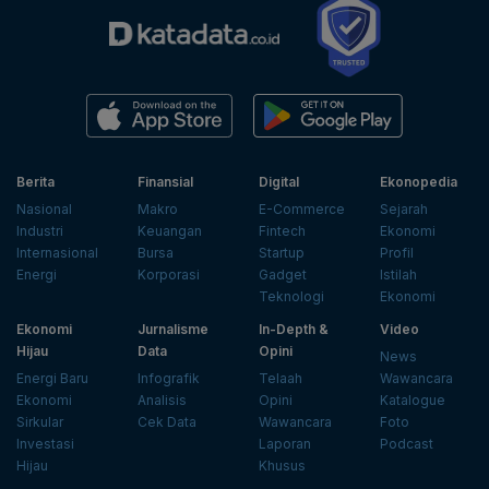
Berita
Finansial
Digital
Ekonopedia
Nasional
Makro
E-Commerce
Sejarah
Industri
Keuangan
Fintech
Ekonomi
Internasional
Bursa
Startup
Profil
Energi
Korporasi
Gadget
Istilah
Teknologi
Ekonomi
Ekonomi
Jurnalisme
In-Depth &
Video
Hijau
Data
Opini
News
Energi Baru
Infografik
Telaah
Wawancara
Ekonomi
Analisis
Opini
Katalogue
Sirkular
Cek Data
Wawancara
Foto
Investasi
Laporan
Podcast
Hijau
Khusus