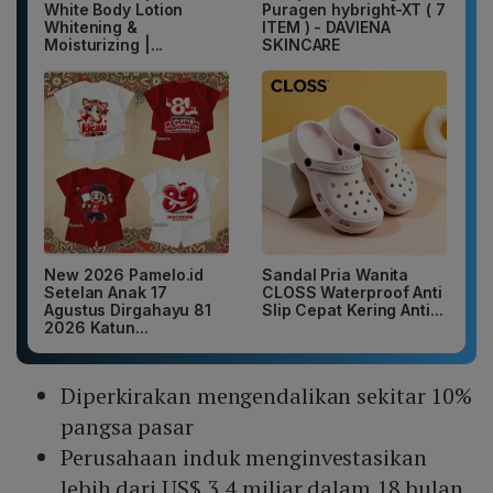
White Body Lotion
Puragen hybright-XT ( 7
Whitening &
ITEM ) - DAVIENA
Moisturizing |...
SKINCARE
New 2026 Pamelo.id
Sandal Pria Wanita
Setelan Anak 17
CLOSS Waterproof Anti
Agustus Dirgahayu 81
Slip Cepat Kering Anti...
2026 Katun...
Diperkirakan mengendalikan sekitar 10%
pangsa pasar
Perusahaan induk menginvestasikan
lebih dari US$ 3,4 miliar dalam 18 bulan