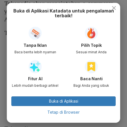
Tokopedia akan menciptakan
e-commerce
×
yang memimpin pasar di Indonesia.
Buka di Aplikasi Katadata untuk pengalaman
terbaik!
Alasannya:
TikTok:
Memiliki 125 juta pengguna aktif
Tanpa Iklan
Pilih Topik
Baca berita lebih nyaman
Sesuai minat Anda
bulanan alias MAU
Akuisisi konsumen secara organik
Menjangkau pasar luas di seluruh
Indonesia
Fitur AI
Baca Nanti
Pertumbuhan money transaction user
Lebih mudah berbagi artikel
Bagi Anda yang sibuk
alias MTU tiga digit atau di atas 100%
Estimasi GMV 2023: US$ 6 miliar atau
Buka di Aplikasi
tumbuh tiga kali lipat secara tahunan
Tetap di Browser
alias
year on year
(yoy)