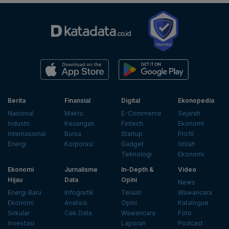
Berita
Finansial
Digital
Ekonopedia
Nasional
Makro
E-Commerce
Sejarah
Industri
Keuangan
Fintech
Ekonomi
Internasional
Bursa
Startup
Profil
Energi
Korporasi
Gadget
Istilah
Teknologi
Ekonomi
Ekonomi
Jurnalisme
In-Depth &
Video
Hijau
Data
Opini
News
Energi Baru
Infografik
Telaah
Wawancara
Ekonomi
Analisis
Opini
Katalogue
Sirkular
Cek Data
Wawancara
Foto
Investasi
Laporan
Podcast