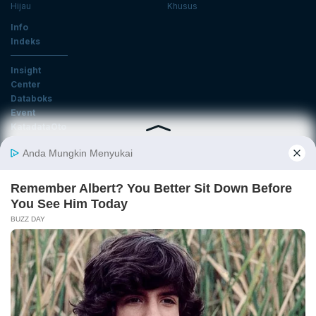
Hijau
Khusus
Info
Indeks
Insight
Center
Databoks
Event
KatadataOto
Langganan Newsletter
Email
Daftar
Ikuti Kami
Tentang Katadata
Advertising
Karier
Pedoman Media Siber
Kebijakan Privasi
Disclaimer
Hubungi Kami