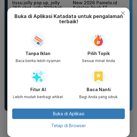
tissu jolly pop up, jolly
New 2026 Pamelo.id
250 shet, jolly 200shet
Setelan Anak 17
×
Agustus Dirgahayu 81
Buka di Aplikasi Katadata untuk pengalaman
2026 Katun...
terbaik!
Tanpa Iklan
Pilih Topik
Baca berita lebih nyaman
Sesuai minat Anda
DIKIRIM 2 BOTOL
Sandal Pria Wanita
PARFUM SCARLETT
CLOSS Waterproof Anti
Fitur AI
Baca Nanti
PARFUM WANITA
Slip Cepat Kering Anti...
PARFUM PRIA WANGI
Lebih mudah berbagi artikel
Bagi Anda yang sibuk
TAHAN...
Buka di Aplikasi
Thailand US$ 19,3 miliar:
Tetap di Browser
Shopee: 49%