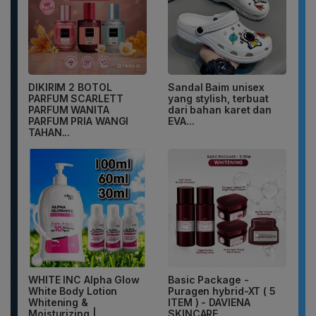
DIKIRIM 2 BOTOL
Sandal Baim unisex
PARFUM SCARLETT
yang stylish, terbuat
PARFUM WANITA
dari bahan karet dan
PARFUM PRIA WANGI
EVA...
TAHAN...
WHITE INC Alpha Glow
Basic Package -
White Body Lotion
Puragen hybrid-XT ( 5
Whitening &
ITEM ) - DAVIENA
Moisturizing |...
SKINCARE