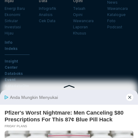
Hijau
Data
Opini
News
Energi Baru
Infografik
Telaah
Wawancara
Ekonomi
Analisis
Opini
Katalogue
Sirkular
Cek Data
Wawancara
Foto
Investasi
Laporan
Podcast
Hijau
Khusus
Info
Indeks
Insight
Center
Databoks
Event
KatadataOto
Langganan Newsletter
Email
Daftar
Ikuti Kami