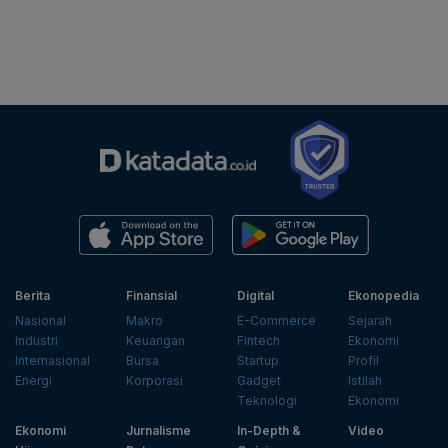
Berita
Finansial
Digital
Ekonopedia
Nasional
Makro
E-Commerce
Sejarah
Industri
Keuangan
Fintech
Ekonomi
Internasional
Bursa
Startup
Profil
Energi
Korporasi
Gadget
Istilah
Teknologi
Ekonomi
Ekonomi
Jurnalisme
In-Depth &
Video