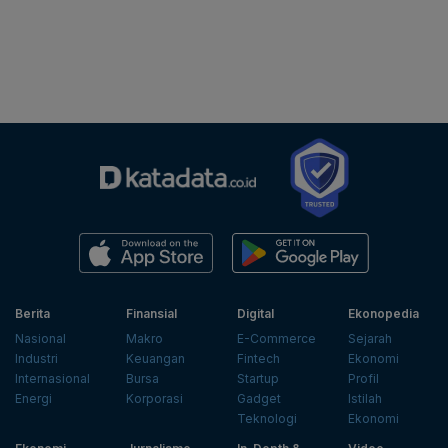
Berita
Finansial
Digital
Ekonopedia
Nasional
Makro
E-Commerce
Sejarah
Industri
Keuangan
Fintech
Ekonomi
Internasional
Bursa
Startup
Profil
Energi
Korporasi
Gadget
Istilah
Teknologi
Ekonomi