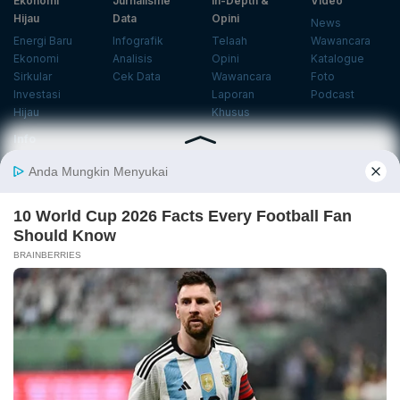
Ekonomi
Jurnalisme
In-Depth &
Video
Hijau
Data
Opini
News
Energi Baru
Infografik
Telaah
Wawancara
Ekonomi
Analisis
Opini
Katalogue
Sirkular
Cek Data
Wawancara
Foto
Investasi
Laporan
Podcast
Hijau
Khusus
Info
Indeks
Insight
Center
Databoks
Event
KatadataOto
Langganan Newsletter
Email
Daftar
Ikuti Kami