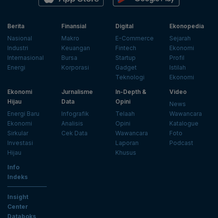
Berita
Finansial
Digital
Ekonopedia
Nasional
Makro
E-Commerce
Sejarah
Industri
Keuangan
Fintech
Ekonomi
Internasional
Bursa
Startup
Profil
Energi
Korporasi
Gadget
Istilah
Teknologi
Ekonomi
Ekonomi
Jurnalisme
In-Depth &
Video
Hijau
Data
Opini
News
Energi Baru
Infografik
Telaah
Wawancara
Ekonomi
Analisis
Opini
Katalogue
Sirkular
Cek Data
Wawancara
Foto
Investasi
Laporan
Podcast
Hijau
Khusus
Info
Indeks
Insight
Center
Databoks