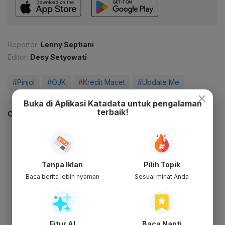
Reporter:
Lenny Septiani
Editor:
Desy Setyowati
#Pinjol
#OJK
#Kredit Macet
#Update Me
×
Buka di Aplikasi Katadata untuk pengalaman
terbaik!
CEK JUGA DATA INI
Tanpa Iklan
Pilih Topik
Baca berita lebih nyaman
Sesuai minat Anda
Fitur AI
Baca Nanti