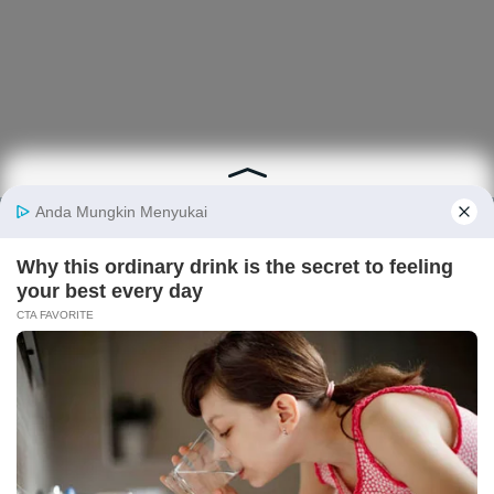
Berita
Finansial
Digital
Ekonopedia
Nasional
Makro
E-Commerce
Sejarah
Industri
Keuangan
Fintech
Ekonomi
Internasional
Bursa
Startup
Profil