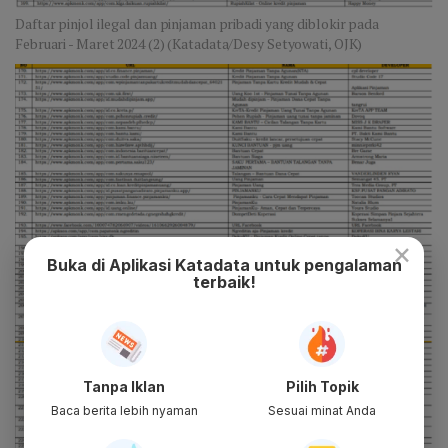
Daftar pinjol ilegal dan pinjaman pribadi yang diblokir pada
Februari - Maret 2024 (2) (Katadata/Desy Setyowati, OJK)
×
Buka di Aplikasi Katadata untuk pengalaman
terbaik!
Tanpa Iklan
Pilih Topik
Baca berita lebih nyaman
Sesuai minat Anda