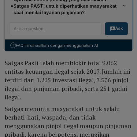
keuangan ilegal, yang terdiri atas 1.235 investasi ilegal,
•
Satgas PASTI untuk diperhatikan masyarakat
7.576 pinjol ilegal dan pinjaman pribadi, serta 251
saat menilai layanan pinjaman?
layanan gadai ilegal.
Satgas PASTI menekankan dua aspek: Legal, yaitu
Ask
memastikan produk atau layanan memiliki izin usaha
resmi dari otoritas yang berwenang; dan Logis, yaitu
menilai apakah hasil atau keuntungan yang ditawarkan
!
FAQ ini dihasilkan dengan menggunakan AI
masuk akal dan realistis.
Satgas Pasti telah memblokir total 9.062
entitas keuangan ilegal sejak 2017. Jumlah ini
terdiri dari 1.235 investasi ilegal, 7.576 pinjol
ilegal dan pinjaman pribadi, serta 251 gadai
ilegal.
Satgas meminta masyarakat untuk selalu
berhati-hati, waspada, dan tidak
menggunakan pinjol ilegal maupun pinjaman
pribadi, karena berpotensi merugikan