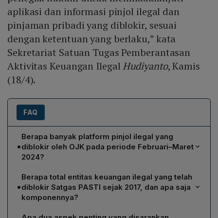
aplikasi dan informasi pinjol ilegal dan
pinjaman pribadi yang diblokir, sesuai
dengan ketentuan yang berlaku,” kata
Sekretariat Satuan Tugas Pemberantasan
Aktivitas Keuangan Ilegal
Hudiyanto
, Kamis
(18/4).
FAQ
Berapa banyak platform pinjol ilegal yang
•
diblokir oleh OJK pada periode Februari–Maret
2024?
OJK memblokir 537 platform yang tergolong pinjol
Berapa total entitas keuangan ilegal yang telah
ilegal selama Februari–Maret 2024, termasuk sebagian
•
diblokir Satgas PASTI sejak 2017, dan apa saja
pinjaman pribadi untuk total 585 entitas yang diblokir
komponennya?
pada periode tersebut.
Sejak 2017, Satgas PASTI telah memblokir 9.062 entitas
Apa dua aspek penting yang disarankan