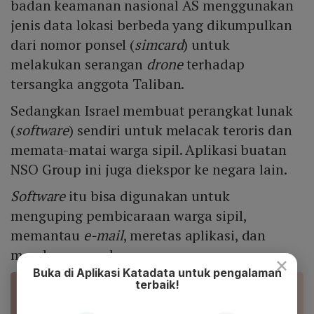
badan keamanan nasional AS menggunakan
jenis data lokasi berbeda yang dikumpulkan
dari nomor ponsel (
simcard
) untuk
melakukan serangan
drone
terhadap
tersangka anggota Taliban.
Sedangkan Israel membuat perangkat lunak
(
software
) sendiri untuk melacak teroris dan
memata-matai warga sipil. Aplikasi buatan
NSO Group ini juga diekspor ke negara lain.
Software
itu bisa digunakan untuk
menguping pembicaraan warga sipil,
memantau
e-mail
, meretas aplikasi, dan
merekam percakapan.
×
Buka di Aplikasi Katadata untuk pengalaman
terbaik!
BACA JUGA
10 Platform untuk Dukung Aktivitas Selama