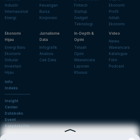
Industri
Keuangan
Fintech
Ekonomi
Internasional
Bursa
Startup
Profil
Energi
Korporasi
Gadget
Istilah
Teknologi
Ekonomi
Ekonomi
Jurnalisme
In-Depth &
Video
Hijau
Data
Opini
News
Energi Baru
Infografik
Telaah
Wawancara
Ekonomi
Analisis
Opini
Katalogue
Sirkular
Cek Data
Wawancara
Foto
Investasi
Laporan
Podcast
Hijau
Khusus
Info
Indeks
Insight
Center
Databoks
Event
KatadataOto