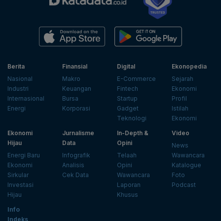
Berita
Finansial
Digital
Ekonopedia
Nasional
Makro
E-Commerce
Sejarah
Industri
Keuangan
Fintech
Ekonomi
Internasional
Bursa
Startup
Profil
Energi
Korporasi
Gadget
Istilah
Teknologi
Ekonomi
Ekonomi
Jurnalisme
In-Depth &
Video
Hijau
Data
Opini
News
Energi Baru
Infografik
Telaah
Wawancara
Ekonomi
Analisis
Opini
Katalogue
Sirkular
Cek Data
Wawancara
Foto
Investasi
Laporan
Podcast
Hijau
Khusus
Info
Indeks