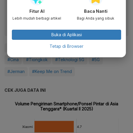
Dapatkan pengalaman membaca lebih nyaman dan nikmati
Fitur AI
Baca Nanti
fitur menarik lainnya lewat aplikasi mobile Katadata.
Lebih mudah berbagi artikel
Bagi Anda yang sibuk
Buka di Aplikasi
Tetap di Browser
#Xiaomi
#Telepon Seluler
#Ponsel
#Smartphone
#Cina
#Tiongkok
#Teknologi 5G
#5G
#Jerman
#Keep Me on Trend
CEK JUGA DATA INI