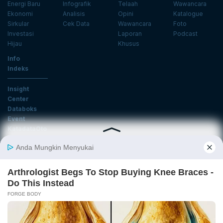
Energi Baru
Infografik
Telaah
Wawancara
Ekonomi
Analisis
Opini
Katalogue
Sirkular
Cek Data
Wawancara
Foto
Investasi
Laporan
Podcast
Hijau
Khusus
Info
Indeks
Insight
Center
Databoks
Event
KatadataOto
Langganan Newsletter
Email
Daftar
Ikuti Kami