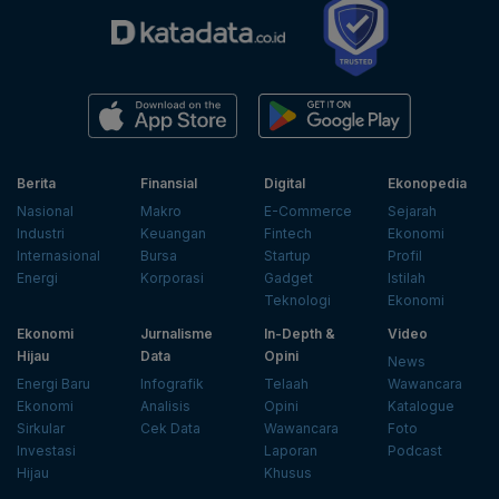
Berita
Finansial
Digital
Ekonopedia
Nasional
Makro
E-Commerce
Sejarah
Industri
Keuangan
Fintech
Ekonomi
Internasional
Bursa
Startup
Profil
Energi
Korporasi
Gadget
Istilah
Teknologi
Ekonomi
Ekonomi
Jurnalisme
In-Depth &
Video
Hijau
Data
Opini
News
Energi Baru
Infografik
Telaah
Wawancara
Ekonomi
Analisis
Opini
Katalogue
Sirkular
Cek Data
Wawancara
Foto
Investasi
Laporan
Podcast
Hijau
Khusus