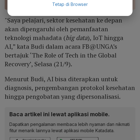
Tetap di Browser
"Saya pelajari, sektor kesehatan ke depan
akan dipengaruhi oleh pemanfaatan
teknologi mahadata (
big data
), IoT hingga
AI,” kata Budi dalam acara FB@UNGA’s
bertajuk ‘The Role of Tech in the Global
Recovery’, Selasa (21/9).
Menurut Budi, AI bisa diterapkan untuk
diagnosis, pengembangan protokol kesehatan
hingga pengobatan yang dipersonalisasi.
Baca artikel ini lewat aplikasi mobile.
Dapatkan pengalaman membaca lebih nyaman dan nikmati
fitur menarik lainnya lewat aplikasi mobile Katadata.