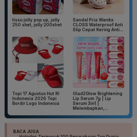
tissu jolly pop up, jolly
Sandal Pria Wanita
250 shet, jolly 200shet
CLOSS Waterproof Anti
Slip Cepat Kering Anti...
Topi 17 Agustus Hut RI
Glad2Glow Brightening
Indonesia 2026 Topi
Lip Serum 7g | Lip
Bordir Logo Indonesia
Serum 3in1 |
Melembapkan,...
BACA JUGA
Halodoc Termasuk 100 Perusahaan Top Dunia,