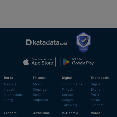
Berita
Finansial
Digital
Ekonopedia
Nasional
Makro
E-Commerce
Sejarah
Industri
Keuangan
Fintech
Ekonomi
Internasional
Bursa
Startup
Profil
Energi
Korporasi
Gadget
Istilah
Teknologi
Ekonomi
Ekonomi
Jurnalisme
In-Depth &
Video