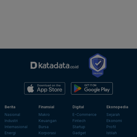
Berita
Finansial
Digital
Ekonopedia
Nasional
Makro
E-Commerce
Sejarah
Industri
Keuangan
Fintech
Ekonomi
Internasional
Bursa
Startup
Profil
Energi
Korporasi
Gadget
Istilah