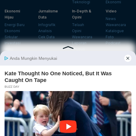
Teknologi
Ekonomi
Ekonomi
Jurnalisme
In-Depth &
Video
Hijau
Data
Opini
News
Energi Baru
Infografik
Telaah
Wawancara
Ekonomi
Analisis
Opini
Katalogue
Sirkular
Cek Data
Wawancara
Foto
Investasi
Laporan
Podcast
Hijau
Khusus
Info
Indeks
Insight
Center
Databoks
Event
KatadataOto
Langganan Newsletter
Email
Daftar