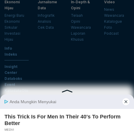
Ekonomi
Jurnalisme
In-Depth &
Video
Hijau
Data
Opini
News
Energi Baru
Infografik
Telaah
Wawancara
Ekonomi
Analisis
Opini
Katalogue
Sirkular
Cek Data
Wawancara
Foto
Investasi
Laporan
Podcast
Hijau
Khusus
Info
Indeks
Insight
Center
Databoks
Event
KatadataOto
Langganan Newsletter
Email
Daftar
Ikuti Kami