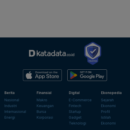
Berita
Finansial
Digital
Ekonopedia
Nasional
Makro
E-Commerce
Sejarah
Industri
Keuangan
Fintech
Ekonomi
Internasional
Bursa
Startup
Profil
Energi
Korporasi
Gadget
Istilah
Teknologi
Ekonomi