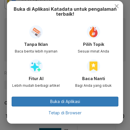
×
Buka di Aplikasi Katadata untuk pengalaman
terbaik!
Baca artikel ini lewat aplikasi mobile.
Dapatkan pengalaman membaca lebih nyaman dan nikmati
fitur menarik lainnya lewat aplikasi mobile Katadata.
Tanpa Iklan
Pilih Topik
Baca berita lebih nyaman
Sesuai minat Anda
Reporter:
Desy Setyowati
Fitur AI
Baca Nanti
#Telekomunikasi
#Digital
#Teknologi
Lebih mudah berbagi artikel
Bagi Anda yang sibuk
Buka di Aplikasi
CEK JUGA DATA INI
Tetap di Browser