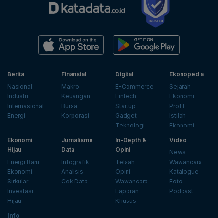
Berita
Finansial
Digital
Ekonopedia
Nasional
Makro
E-Commerce
Sejarah
Industri
Keuangan
Fintech
Ekonomi
Internasional
Bursa
Startup
Profil
Energi
Korporasi
Gadget
Istilah
Teknologi
Ekonomi
Ekonomi
Jurnalisme
In-Depth &
Video
Hijau
Data
Opini
News
Energi Baru
Infografik
Telaah
Wawancara
Ekonomi
Analisis
Opini
Katalogue
Sirkular
Cek Data
Wawancara
Foto
Investasi
Laporan
Podcast
Hijau
Khusus
Info