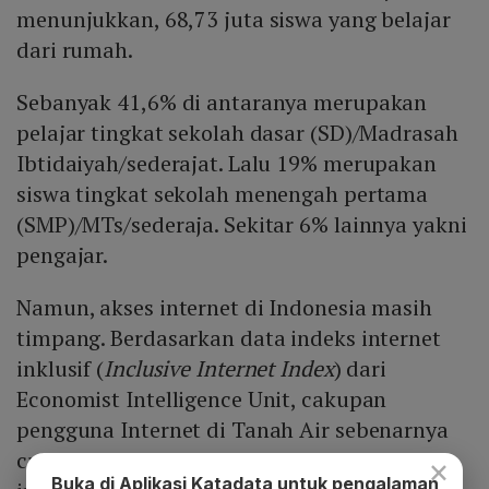
menunjukkan, 68,73 juta siswa yang belajar
dari rumah.
Sebanyak 41,6% di antaranya merupakan
pelajar tingkat sekolah dasar (SD)/Madrasah
Ibtidaiyah/sederajat. Lalu 19% merupakan
siswa tingkat sekolah menengah pertama
(SMP)/MTs/sederaja. Sekitar 6% lainnya yakni
pengajar.
Namun, akses internet di Indonesia masih
timpang. Berdasarkan data indeks internet
inklusif (
Inclusive Internet Index
) dari
Economist Intelligence Unit, cakupan
pengguna Internet di Tanah Air sebenarnya
cukup luas. Sektor rumah tangga pengguna
×
Buka di Aplikasi Katadata untuk pengalaman