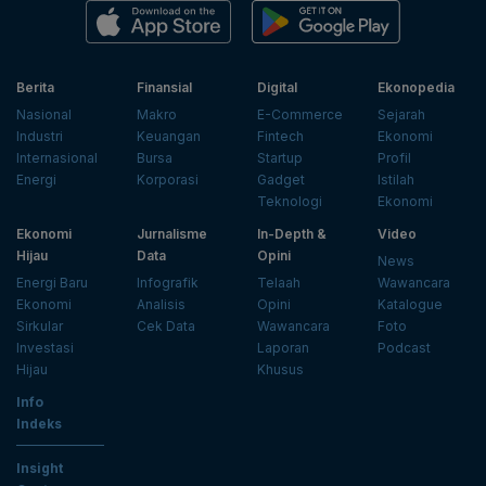
Berita
Finansial
Digital
Ekonopedia
Nasional
Makro
E-Commerce
Sejarah
Industri
Keuangan
Fintech
Ekonomi
Internasional
Bursa
Startup
Profil
Energi
Korporasi
Gadget
Istilah
Teknologi
Ekonomi
Ekonomi
Jurnalisme
In-Depth &
Video
Hijau
Data
Opini
News
Energi Baru
Infografik
Telaah
Wawancara
Ekonomi
Analisis
Opini
Katalogue
Sirkular
Cek Data
Wawancara
Foto
Investasi
Laporan
Podcast
Hijau
Khusus
Info
Indeks
Insight