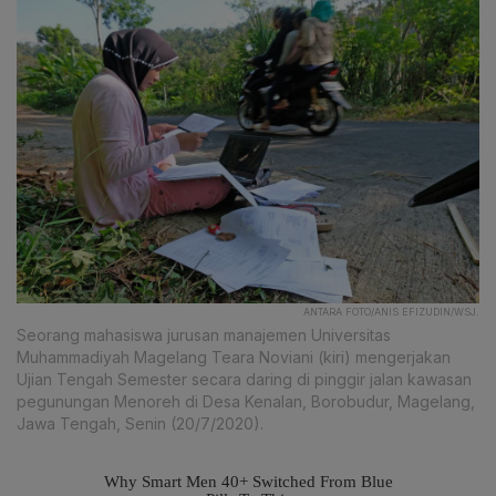
ANTARA FOTO/ANIS EFIZUDIN/WSJ.
Seorang mahasiswa jurusan manajemen Universitas
Muhammadiyah Magelang Teara Noviani (kiri) mengerjakan
Ujian Tengah Semester secara daring di pinggir jalan kawasan
pegunungan Menoreh di Desa Kenalan, Borobudur, Magelang,
Jawa Tengah, Senin (20/7/2020).