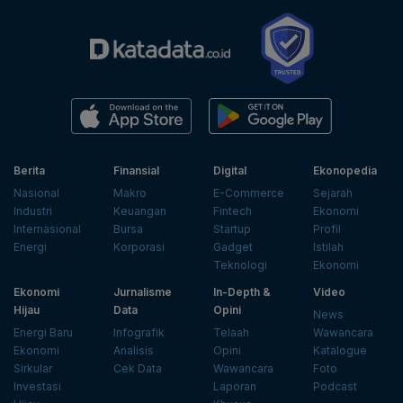
Berita
Finansial
Digital
Ekonopedia
Nasional
Makro
E-Commerce
Sejarah
Industri
Keuangan
Fintech
Ekonomi
Internasional
Bursa
Startup
Profil
Energi
Korporasi
Gadget
Istilah
Teknologi
Ekonomi
Ekonomi
Jurnalisme
In-Depth &
Video
Hijau
Data
Opini
News
Energi Baru
Infografik
Telaah
Wawancara
Ekonomi
Analisis
Opini
Katalogue
Sirkular
Cek Data
Wawancara
Foto
Investasi
Laporan
Podcast