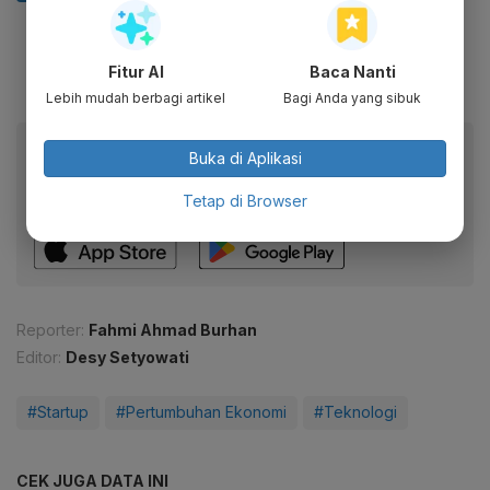
Fitur AI
Baca Nanti
Lebih mudah berbagi artikel
Bagi Anda yang sibuk
Baca artikel ini lewat aplikasi mobile.
Buka di Aplikasi
Dapatkan pengalaman membaca lebih nyaman dan nikmati
Tetap di Browser
fitur menarik lainnya lewat aplikasi mobile Katadata.
Reporter:
Fahmi Ahmad Burhan
Editor:
Desy Setyowati
#Startup
#Pertumbuhan Ekonomi
#Teknologi
CEK JUGA DATA INI