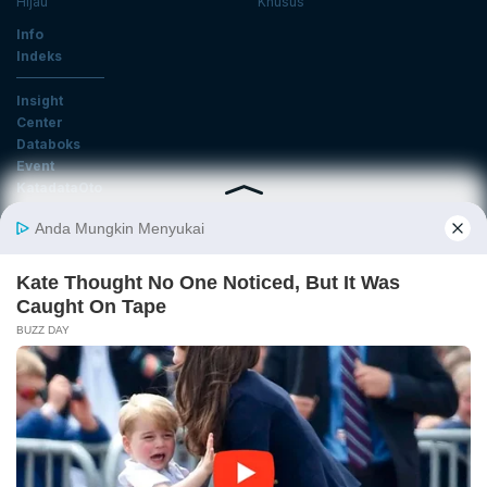
Hijau
Khusus
Info
Indeks
Insight
Center
Databoks
Event
KatadataOto
Langganan Newsletter
Email
Daftar
Ikuti Kami
Tentang Katadata
Advertising
Karier
Pedoman Media Siber
Kebijakan Privasi
Disclaimer
Hubungi Kami
©2025 Katadata. Hak cipta dilindungi Undang-undang.