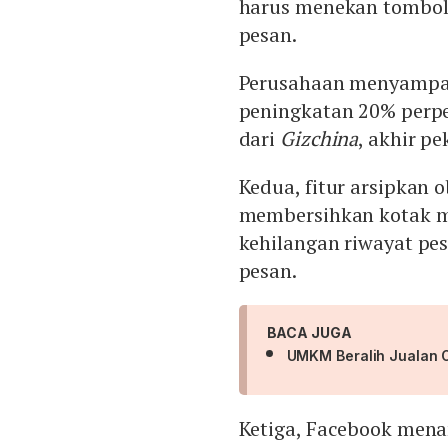
harus menekan tombol
pesan.
Perusahaan menyampaik
peningkatan 20% perpe
dari
Gizchina
, akhir pe
Kedua, fitur arsipkan 
membersihkan kotak m
kehilangan riwayat pesa
pesan.
BACA JUGA
UMKM Beralih Jualan On
Ketiga, Facebook mena