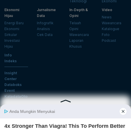
Teknologi
Ekonomi
Ekonomi
Jurnalisme
In-Depth &
Video
Hijau
Data
Opini
News
Energi Baru
Infografik
Telaah
Wawancara
Ekonomi
Analisis
Opini
Katalogue
Sirkular
Cek Data
Wawancara
Foto
Investasi
Laporan
Podcast
Hijau
Khusus
Info
Indeks
Insight
Center
Databoks
Event
KatadataOto
Langganan Newsletter
Email
Daftar