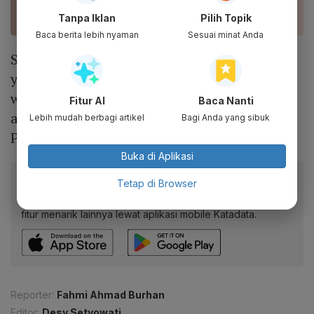
Peringatkan Pengguna
Tanpa Iklan
Pilih Topik
Baca berita lebih nyaman
Sesuai minat Anda
Selain Voila AI Artist, ada beberapa aplikasi
yang bisa digunakan untuk mengubah foto
wajah menjadi kartun.
Platform
itu di
Fitur AI
Baca Nanti
antaranya Cartoon Photo Editor, ToonMe,
Lebih mudah berbagi artikel
Bagi Anda yang sibuk
PicsKit hingga Prisma Photo Editor.
Buka di Aplikasi
Baca artikel ini lewat aplikasi mobile.
Tetap di Browser
Dapatkan pengalaman membaca lebih nyaman dan nikmati
fitur menarik lainnya lewat aplikasi mobile Katadata.
Reporter:
Fahmi Ahmad Burhan
Editor:
Desy Setyowati