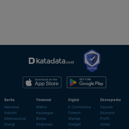
Berita
Finansial
Digital
Ekonopedia
Nasional
Makro
E-Commerce
Sejarah
Industri
Keuangan
Fintech
Ekonomi
Internasional
Bursa
Startup
Profil
Energi
Korporasi
Gadget
Istilah