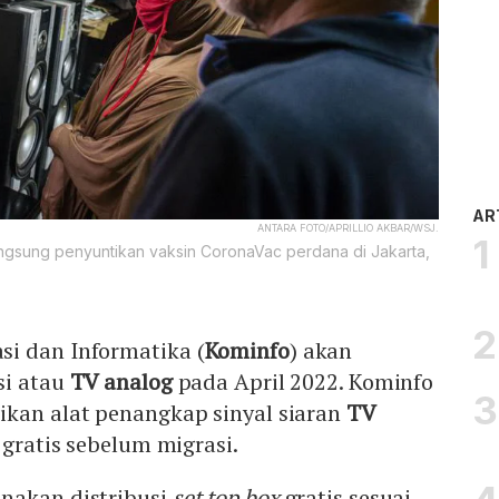
AR
ANTARA FOTO/APRILLIO AKBAR/WSJ.
gsung penyuntikan vaksin CoronaVac perdana di Jakarta,
i dan Informatika (
Kominfo
) akan
si atau
TV analog
pada April 2022. Kominfo
ikan alat penangkap sinyal siaran
TV
gratis sebelum migrasi.
nakan distribusi
set top box
gratis sesuai