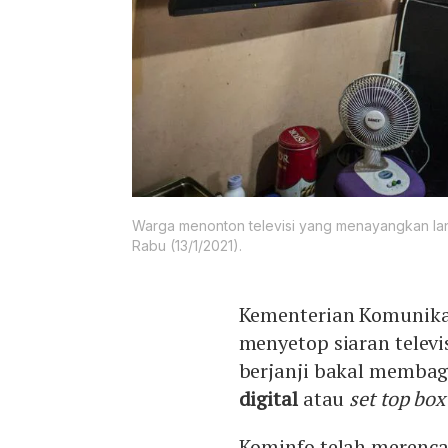
Warga menonton televisi yang menayangkan lan
Rabu (13/1/2021).
Kementerian Komunikas
menyetop siaran televi
berjanji bakal membag
digital
atau
set top box
Kominfo telah merenca