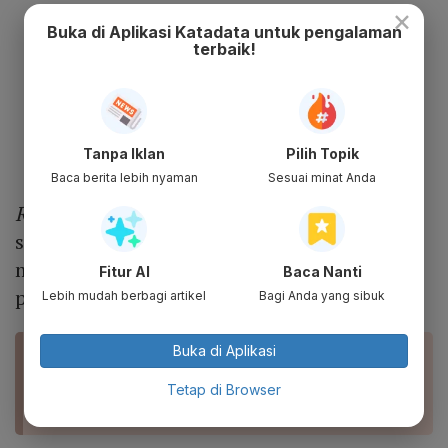
×
Buka di Aplikasi Katadata untuk pengalaman
terbaik!
Tanpa Iklan
Pilih Topik
Baca berita lebih nyaman
Sesuai minat Anda
Reuters
melaporkan, Xi Jinping juga tidak
suka dengan Jack Ma yang sering
mengadakan pertemuan dengan para
Fitur AI
Baca Nanti
petinggi dunia.
Lebih mudah berbagi artikel
Bagi Anda yang sibuk
Buka di Aplikasi
BACA JUGA
Jack Ma Donasi 2 Juta Masker & Baju Pelindung
Tetap di Browser
ke 4 Negara, Termasuk RI