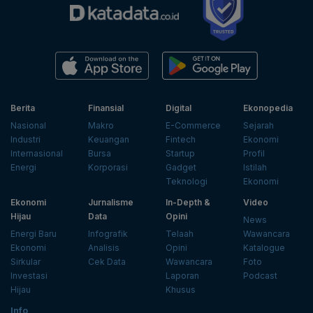
Berita
Finansial
Digital
Ekonopedia
Nasional
Makro
E-Commerce
Sejarah
Industri
Keuangan
Fintech
Ekonomi
Internasional
Bursa
Startup
Profil
Energi
Korporasi
Gadget
Istilah
Teknologi
Ekonomi
Ekonomi
Jurnalisme
In-Depth &
Video
Hijau
Data
Opini
News
Energi Baru
Infografik
Telaah
Wawancara
Ekonomi
Analisis
Opini
Katalogue
Sirkular
Cek Data
Wawancara
Foto
Investasi
Laporan
Podcast
Hijau
Khusus
Info