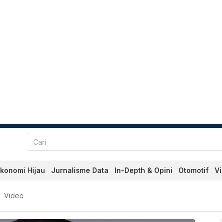
konomi Hijau
Jurnalisme Data
In-Depth & Opini
Otomotif
V
 Terkini Hari Ini - Katada
Video