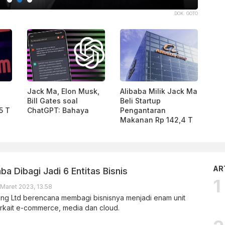
AJENG DINAR ULFIANA|KATADATA.
Jack Ma, Elon Musk,
Alibaba Milik Jack Ma
Bill Gates soal
Beli Startup
5 T
ChatGPT: Bahaya
Pengantaran
Makanan Rp 142,4 T
AR
aba Dibagi Jadi 6 Entitas Bisnis
Maret 2023, 13.58
ing Ltd berencana membagi bisnisnya menjadi enam unit
terkait e-commerce, media dan cloud.