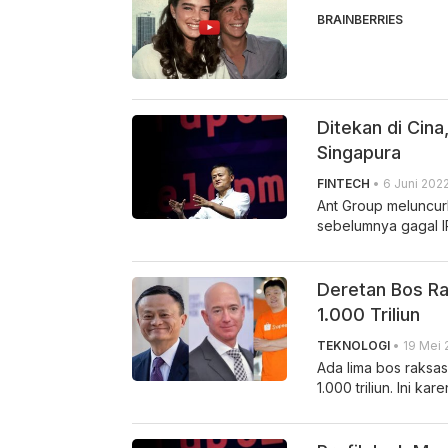
BRAINBERRIES
Ditekan di Cina,
Singapura
FINTECH
• 6 Juni 2022
Ant Group meluncurk
sebelumnya gagal IP
Deretan Bos Ra
1.000 Triliun
TEKNOLOGI
• 19 Mei 
Ada lima bos raksa
1.000 triliun. Ini k