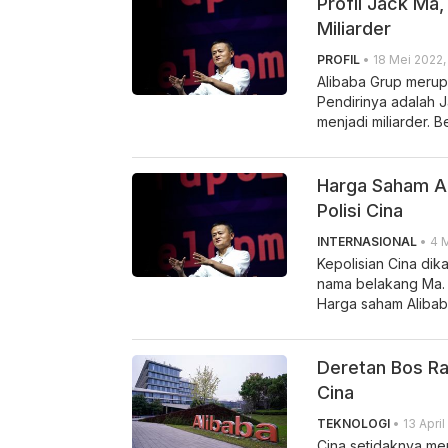
Profil Jack Ma,
Miliarder
PROFIL
• 18 Mei 2022, 
Alibaba Grup merup
Pendirinya adalah 
menjadi miliarder. B
Harga Saham Al
Polisi Cina
INTERNASIONAL
• 4 M
Kepolisian Cina di
nama belakang Ma. P
Harga saham Alibab
Deretan Bos Ra
Cina
TEKNOLOGI
• 13 April
Cina setidaknya me