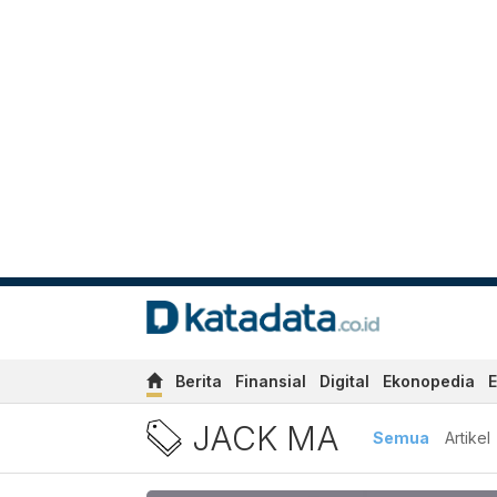
Berita
Finansial
Digital
Ekonopedia
E
Berita Jack Ma Terbaru dan
JACK MA
Semua
Artikel