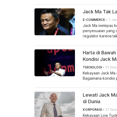
Jack Ma Tak La
E-COMMERCE
• 7 Jan
Jack Ma melepas ke
penyesuaian yang d
regulator karena ta
Harta di Bawah
Kondisi Jack M
TEKNOLOGI
• 27 Dese
Kekayaan Jack Ma d
Bagaimana kondisi p
Lewati Jack Ma
di Dunia
KORPORASI
• 27 Dese
Kekayaan Low Tuck 