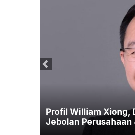
OTO
Tiga Tahun Menghilan
Ma Jajaki Bisnis Kuli