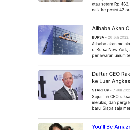
atau setara Rp 482
naik ke posisi 42 or
Alibaba Akan C
BURSA
• 26 Juli 2022,
Alibaba akan melak
di Bursa New York,
penawaran umum terb
Daftar CEO Rak
ke Luar Angka
STARTUP
• 7 Juli 2022
Sejumlah CEO raksa
melukis, dan pergi 
baru. Siapa saja me
You'll Be Amaz