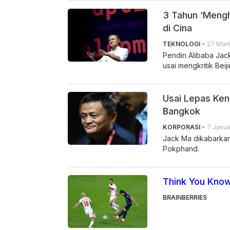
3 Tahun ‘Menghi
di Cina
TEKNOLOGI
• 27 Mare
Pendiri Alibaba Jack
usai mengkritik Beij
Usai Lepas Ken
Bangkok
KORPORASI
• 7 Janua
Jack Ma dikabarka
Pokphand.
Think You Know
BRAINBERRIES