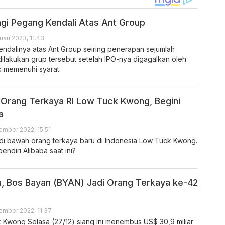
gi Pegang Kendali Atas Ant Group
uari 2023, 11.43
ndalinya atas Ant Group seiring penerapan sejumlah
ilakukan grup tersebut setelah IPO-nya digagalkan oleh
k memenuhi syarat.
 Orang Terkaya RI Low Tuck Kwong, Begini
a
mber 2022, 15.51
i bawah orang terkaya baru di Indonesia Low Tuck Kwong.
endiri Alibaba saat ini?
, Bos Bayan (BYAN) Jadi Orang Terkaya ke-42
mber 2022, 11.37
Kwong Selasa (27/12) siang ini menembus US$ 30,9 miliar