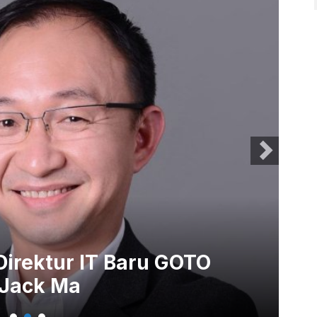
g, Pendiri Alibaba Jack
Te
ner
IP