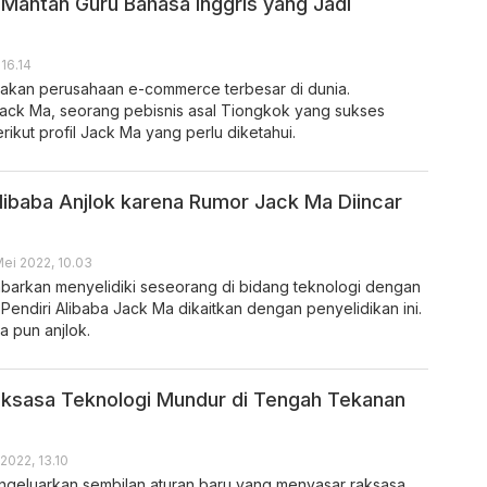
 Mantan Guru Bahasa Inggris yang Jadi
16.14
akan perusahaan e-commerce terbesar di dunia.
Jack Ma, seorang pebisnis asal Tiongkok yang sukses
erikut profil Jack Ma yang perlu diketahui.
ibaba Anjlok karena Rumor Jack Ma Diincar
ei 2022, 10.03
kabarkan menyelidiki seseorang di bidang teknologi dengan
endiri Alibaba Jack Ma dikaitkan dengan penyelidikan ini.
a pun anjlok.
ksasa Teknologi Mundur di Tengah Tekanan
 2022, 13.10
ngeluarkan sembilan aturan baru yang menyasar raksasa