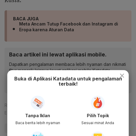
BACA JUGA
Meta Ancam Tutup Facebook dan Instagram di
Eropa karena Aturan Data
Baca artikel ini lewat aplikasi mobile.
Dapatkan pengalaman membaca lebih nyaman dan nikmati
fitur menarik lainnya lewat aplikasi mobile Katadata.
×
Buka di Aplikasi Katadata untuk pengalaman
terbaik!
Reporter:
Fahmi Ahmad Burhan
Editor:
Happy Fajrian
Tanpa Iklan
Pilih Topik
Baca berita lebih nyaman
Sesuai minat Anda
#Facebook
#rusia
#Ukraina