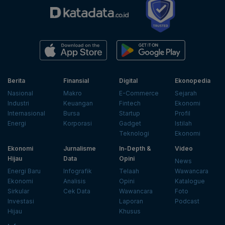
Berita
Finansial
Digital
Ekonopedia
Nasional
Makro
E-Commerce
Sejarah
Industri
Keuangan
Fintech
Ekonomi
Internasional
Bursa
Startup
Profil
Energi
Korporasi
Gadget
Istilah
Teknologi
Ekonomi
Ekonomi
Jurnalisme
In-Depth &
Video
Hijau
Data
Opini
News
Energi Baru
Infografik
Telaah
Wawancara
Ekonomi
Analisis
Opini
Katalogue
Sirkular
Cek Data
Wawancara
Foto
Investasi
Laporan
Podcast
Hijau
Khusus