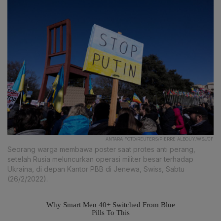
ANTARA FOTO/REUTERS/PIERRE ALBOUY/WSJ/CF
Seorang warga membawa poster saat protes anti perang,
setelah Rusia meluncurkan operasi militer besar terhadap
Ukraina, di depan Kantor PBB di Jenewa, Swiss, Sabtu
(26/2/2022).