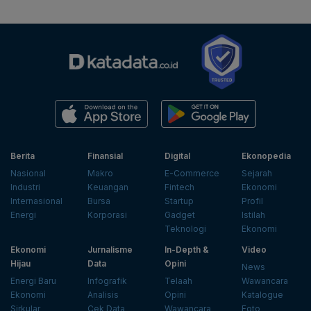
Berita
Finansial
Digital
Ekonopedia
Nasional
Makro
E-Commerce
Sejarah
Industri
Keuangan
Fintech
Ekonomi
Internasional
Bursa
Startup
Profil
Energi
Korporasi
Gadget
Istilah
Teknologi
Ekonomi
Ekonomi
Jurnalisme
In-Depth &
Video
Hijau
Data
Opini
News
Energi Baru
Infografik
Telaah
Wawancara
Ekonomi
Analisis
Opini
Katalogue
Sirkular
Cek Data
Wawancara
Foto