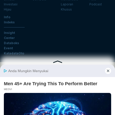
Investasi
Laporan
Podcast
Hijau
Khusus
Info
Indeks
Insight
Center
Databoks
Event
KatadataOto
Langganan Newsletter
Email
Daftar
Ikuti Kami
Tentang Katadata
Advertising
Karier
Pedoman Media Siber