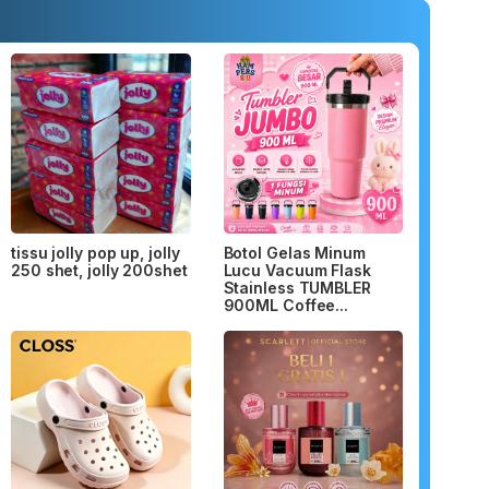
tissu jolly pop up, jolly
Botol Gelas Minum
250 shet, jolly 200shet
Lucu Vacuum Flask
Stainless TUMBLER
900ML Coffee...