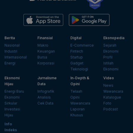
Berita
Finansial
Digital
Ekonopedia
Nasional
Makro
E-Commerce
Sejarah
Industri
Keuangan
Fintech
Ekonomi
Internasional
Bursa
Startup
Profil
Energi
Korporasi
Gadget
Istilah
Teknologi
Ekonomi
Ekonomi
Jurnalisme
In-Depth &
Video
Hijau
Data
Opini
News
Energi Baru
Infografik
Telaah
Wawancara
Ekonomi
Analisis
Opini
Katalogue
Sirkular
Cek Data
Wawancara
Foto
Investasi
Laporan
Podcast
Hijau
Khusus
Info
Indeks