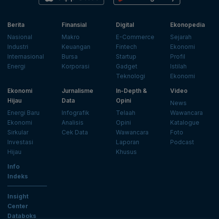
Berita
Finansial
Digital
Ekonopedia
Nasional
Makro
E-Commerce
Sejarah
Industri
Keuangan
Fintech
Ekonomi
Internasional
Bursa
Startup
Profil
Energi
Korporasi
Gadget
Istilah
Teknologi
Ekonomi
Ekonomi
Jurnalisme
In-Depth &
Video
Hijau
Data
Opini
News
Energi Baru
Infografik
Telaah
Wawancara
Ekonomi
Analisis
Opini
Katalogue
Sirkular
Cek Data
Wawancara
Foto
Investasi
Laporan
Podcast
Hijau
Khusus
Info
Indeks
Insight
Center
Databoks