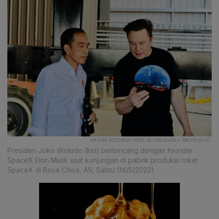
ANTARA FOTO/BIRO PERS SETPRES/LAILY RACHEV/FOC.
Presiden Joko Widodo (kiri) berbincang dengan founder
SpaceX Elon Musk saat kunjungan di pabrik produksi roket
SpaceX di Boca Chica, AS, Sabtu (14/5/2022).